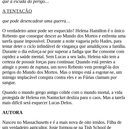
que a escuda do perigo…
A TENTAÇÃO
que pode desencadear uma guerra…
O verdadeiro amor pode ser esquecido? Helena Hamilton é o único
Rebento que consegue descer ao Mundo dos Mortos e enfrenta uma
tarefa quase impossível. Durante a noite vagueia pelo Hades, para
tentar deter o ciclo infindável de vingança que amaldiçoou a família.
Durante o dia esforça-se por superar a fadiga que lhe consome com
rapidez a saúde mental. Sem Lucas a seu lado, Helena não tem a
certeza de possuir forças para continuar. Quando está prestes a
atingir o ponto de ruptura, um novo Rebento vem protegê-la dos
perigos do Mundo dos Mortos. Mas o tempo está a esgotar-se, um
inimigo implacável conspira contra eles e as Fúrias clamam por
sangue.
Quando o mundo grego antigo colide com o mundo mortal, a vida
protegida de Helena em Nantucket desliza para o caos. Mas a tarefa
mais difícil será esquecer Lucas Delos.
AUTORA
Nasceu no Massachusetts e é a mais nova de oito irmãos. Filha de
um verdadeiro agricultor, Josie formou-se na Tish School de