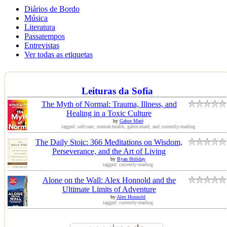
Diários de Bordo
Música
Literatura
Passatempos
Entrevistas
Ver todas as etiquetas
Leituras da Sofia
The Myth of Normal: Trauma, Illness, and
Healing in a Toxic Culture
by
Gabor Maté
tagged: self-care, mental-health, gabor-maté, and currently-reading
The Daily Stoic: 366 Meditations on Wisdom,
Perseverance, and the Art of Living
by
Ryan Holiday
tagged: currently-reading
Alone on the Wall: Alex Honnold and the
Ultimate Limits of Adventure
by
Alex Honnold
tagged: currently-reading