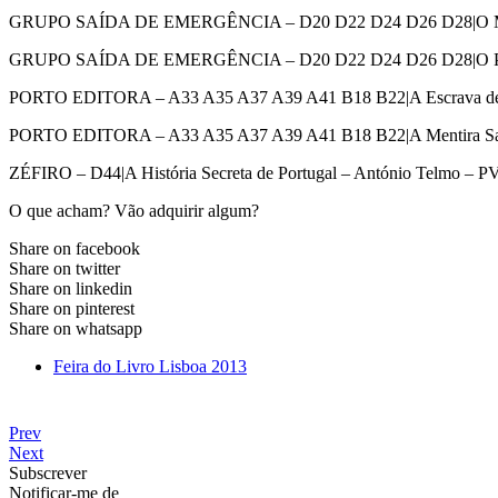
GRUPO SAÍDA DE EMERGÊNCIA – D20 D22 D24 D26 D28|O Mago – 
GRUPO SAÍDA DE EMERGÊNCIA – D20 D22 D24 D26 D28|O Prazer d
PORTO EDITORA – A33 A35 A37 A39 A41 B18 B22|A Escrava de Córd
PORTO EDITORA – A33 A35 A37 A39 A41 B18 B22|A Mentira Sagrad
ZÉFIRO – D44|A História Secreta de Portugal – António Telmo – PV
O que acham? Vão adquirir algum?
Share on facebook
Share on twitter
Share on linkedin
Share on pinterest
Share on whatsapp
Feira do Livro Lisboa 2013
Prev
Next
Subscrever
Notificar-me de