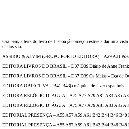
Ora bem, a feira do livro de Lisboa já começou estive a dar uma vista 
eleitos são:
ASSIRIO & ALVIM (GRUPO PORTO EDITORA) – A29 A31|Poesia dos 
EDITORA LIVROS DO BRASIL – D37 D39|Diário de Anne Frank – An
EDITORA LIVROS DO BRASIL – D37 D39|Os Maias – Eça de Queiroz
EDITORA OBJECTIVA – B41 B43|a máquina de fazer espanhóis – Val
EDITORA RELÓGIO D’ ÁGUA – A75 A77 A79 A81 A83 A85 A87 A89|A
EDITORA RELÓGIO D’ ÁGUA – A75 A77 A79 A81 A83 A85 A87 A89|A
EDITORIAL PRESENÇA – A55 A57 A59 A61 B42 B44 B46 B48 B50|O
EDITORIAL PRESENÇA – A55 A57 A59 A61 B42 B44 B46 B48 B50|