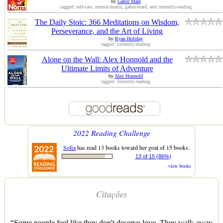
by
Gabor Maté
tagged: self-care, mental-health, gabor-maté, and currently-reading
The Daily Stoic: 366 Meditations on Wisdom,
Perseverance, and the Art of Living
by
Ryan Holiday
tagged: currently-reading
Alone on the Wall: Alex Honnold and the
Ultimate Limits of Adventure
by
Alex Honnold
tagged: currently-reading
2022 Reading Challenge
Sofia
has read 13 books toward her goal of 15 books.
13 of 15 (86%)
view books
Citações
“Some people feel like they don't deserve love. They walk away