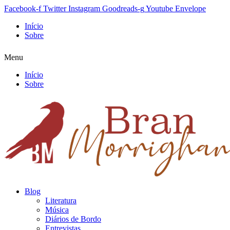
Facebook-f
Twitter
Instagram
Goodreads-g
Youtube
Envelope
Início
Sobre
Menu
Início
Sobre
Blog
Literatura
Música
Diários de Bordo
Entrevistas