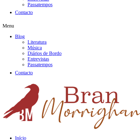
Passatempos
Contacto
Menu
Blog
Literatura
Música
Diários de Bordo
Entrevistas
Passatempos
Contacto
Início