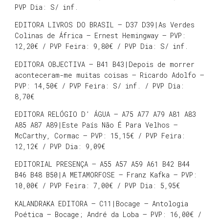
PVP Dia: S/ inf.
EDITORA LIVROS DO BRASIL – D37 D39|As Verdes
Colinas de África – Ernest Hemingway – PVP:
12,20€ / PVP Feira: 9,80€ / PVP Dia: S/ inf.
EDITORA OBJECTIVA – B41 B43|Depois de morrer
aconteceram-me muitas coisas – Ricardo Adolfo –
PVP: 14,50€ / PVP Feira: S/ inf. / PVP Dia:
8,70€
EDITORA RELÓGIO D’ ÁGUA – A75 A77 A79 A81 A83
A85 A87 A89|Este País Não É Para Velhos –
McCarthy, Cormac – PVP: 15,15€ / PVP Feira:
12,12€ / PVP Dia: 9,09€
EDITORIAL PRESENÇA – A55 A57 A59 A61 B42 B44
B46 B48 B50|A METAMORFOSE – Franz Kafka – PVP:
10,00€ / PVP Feira: 7,00€ / PVP Dia: 5,95€
KALANDRAKA EDITORA – C11|Bocage – Antologia
Poética – Bocage; André da Loba – PVP: 16,00€ /