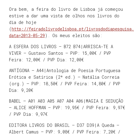
Ora bem, a feira do livro de Lisboa já começou
estive a dar uma vista de olhos nos livros do
dia de hoje
(
http://feiradolivrodelisboa.pt/livrosdodiapesquisa
data=2013-05-29
). Os meus eleitos são:
A ESFERA DOS LIVROS – B72 B74|ARRISCA-TE A
VIVER – Gustavo Santos – PVP: 15,00€ / PVP
Feira: 12,00€ / PVP Dia: 12,00€
ANTÍGONA – A44|Antologia de Poesia Portuguesa
Erótica e Satírica (2ª ed.) – Natália Correia
(org.) – PVP: 18,50€ / PVP Feira: 14,80€ / PVP
Dia: 9,20€
BABEL – A01 A03 A05 A07 A04 A06|MAGIA E SEDUÇÃO
– ALICE HOFFMAN – PVP: 19,95€ / PVP Feira: 9,97€
/ PVP Dia: 9,97€
EDITORA LIVROS DO BRASIL – D37 D39|A Queda –
Albert Camus – PVP: 9,08€ / PVP Feira: 7,20€ /