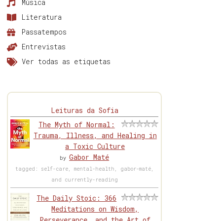
Música
Literatura
Passatempos
Entrevistas
Ver todas as etiquetas
Leituras da Sofia
The Myth of Normal:
Trauma, Illness, and Healing in
a Toxic Culture
Gabor Maté
by
tagged: self-care, mental-health, gabor-maté,
and currently-reading
The Daily Stoic: 366
Meditations on Wisdom,
Perseverance, and the Art of