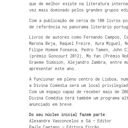
que de melhor existe na literatura interna
vez mais dominado pelos grandes grupos edi
Com a publicação de cerca de 100 livros po
de referência no panorama literário portu
Livros de autores como Fernando Campos, C
Marona Beja, Raquel Freire, Aura Miguel, N
Filipe Homem Fonseca, Pedro Tamen, John C
(prémio Goncourt 2012), Mo Yan (Prémio No
Graeme Simsion, Alejandro Zambra, entre m
apresentar este ano.
A funcionar em pleno centro de Lisboa, nu
a Divina Comédia será um local privilegia
Com um espaço capaz de receber mais de 20
Divina Comédia terá também um programa alt
anunciado em breve.
Do seu núcleo inicial fazem parte
:
Alexandre Vasconcelos e Sá – Editor
Paula Caetano – Editora ficção