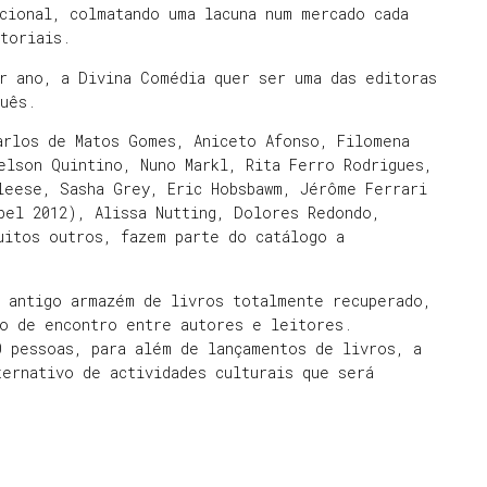
cional, colmatando uma lacuna num mercado cada
toriais.
r ano, a Divina Comédia quer ser uma das editoras
guês.
arlos de Matos Gomes, Aniceto Afonso, Filomena
elson Quintino, Nuno Markl, Rita Ferro Rodrigues,
leese, Sasha Grey, Eric Hobsbawm, Jérôme Ferrari
bel 2012), Alissa Nutting, Dolores Redondo,
uitos outros, fazem parte do catálogo a
m antigo armazém de livros totalmente recuperado,
do de encontro entre autores e leitores.
0 pessoas, para além de lançamentos de livros, a
ernativo de actividades culturais que será