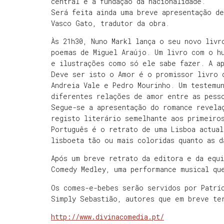
central é a fundação da nacionalidade.
Será feita ainda uma breve apresentação de
Vasco Gato, tradutor da obra.
Às 21h30, Nuno Markl lança o seu novo liv
poemas de Miguel Araújo. Um livro com o hu
e ilustrações como só ele sabe fazer. A a
Deve ser isto o Amor é o promissor livro 
Andreia Vale e Pedro Mourinho. Um testemu
diferentes relações de amor entre as pess
Segue-se a apresentação do romance revela
registo literário semelhante aos primeiro
Português é o retrato de uma Lisboa actual
lisboeta tão ou mais coloridas quanto as d
Após um breve retrato da editora e da equ
Comedy Medley, uma performance musical qu
Os comes-e-bebes serão servidos por Patríc
Simply Sebastião, autores que em breve te
http://www.divinacomedia.pt/