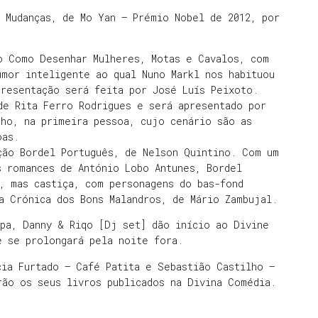
 Mudanças, de Mo Yan – Prémio Nobel de 2012, por
ro Como Desenhar Mulheres, Motas e Cavalos, com
mor inteligente ao qual Nuno Markl nos habituou
presentação será feita por José Luís Peixoto.
de Rita Ferro Rodrigues e será apresentado por
nho, na primeira pessoa, cujo cenário são as
oas.
ção Bordel Português, de Nelson Quintino. Com um
s romances de António Lobo Antunes, Bordel
, mas castiça, com personagens do bas-fond
a Crónica dos Bons Malandros, de Mário Zambujal.
ipa, Danny & Riqo [Dj set] dão início ao Divine
e se prolongará pela noite fora.
ia Furtado – Café Patita e Sebastião Castilho –
rão os seus livros publicados na Divina Comédia.