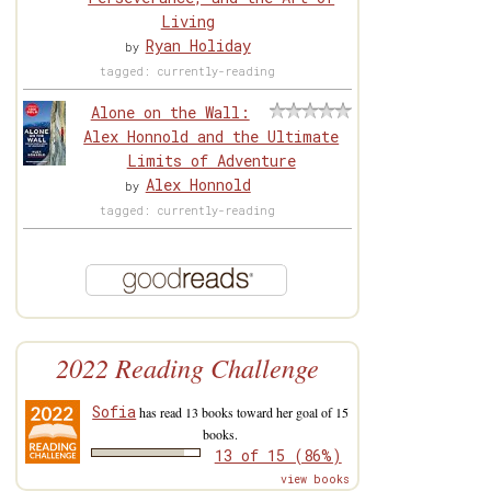
Living
Ryan Holiday
by
tagged: currently-reading
Alone on the Wall:
Alex Honnold and the Ultimate
Limits of Adventure
Alex Honnold
by
tagged: currently-reading
2022 Reading Challenge
Sofia
has read 13 books toward her goal of 15
books.
13 of 15 (86%)
view books