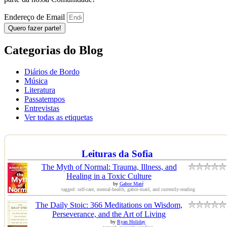
Endereço de Email
Quero fazer parte!
Categorias do Blog
Diários de Bordo
Música
Literatura
Passatempos
Entrevistas
Ver todas as etiquetas
Leituras da Sofia
The Myth of Normal: Trauma, Illness, and
Healing in a Toxic Culture
by
Gabor Maté
tagged: self-care, mental-health, gabor-maté, and currently-reading
The Daily Stoic: 366 Meditations on Wisdom,
Perseverance, and the Art of Living
by
Ryan Holiday