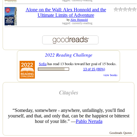
tagged: currently-reading
Alone on the Wall: Alex Honnold and the
Ultimate Limits of Adventure
by
Alex Honnold
tagged: currently-reading
2022 Reading Challenge
Sofia
has read 13 books toward her goal of 15 books.
13 of 15 (86%)
view books
Citações
“Someday, somewhere - anywhere, unfailingly, you'll find
yourself, and that, and only that, can be the happiest or bitterest
hour of your life.” —
Pablo Neruda
Goodreads Quotes