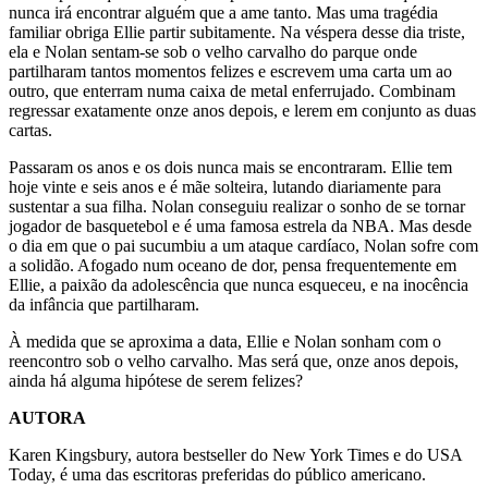
nunca irá encontrar alguém que a ame tanto. Mas uma tragédia
familiar obriga Ellie partir subitamente. Na véspera desse dia triste,
ela e Nolan sentam-se sob o velho carvalho do parque onde
partilharam tantos momentos felizes e escrevem uma carta um ao
outro, que enterram numa caixa de metal enferrujado. Combinam
regressar exatamente onze anos depois, e lerem em conjunto as duas
cartas.
Passaram os anos e os dois nunca mais se encontraram. Ellie tem
hoje vinte e seis anos e é mãe solteira, lutando diariamente para
sustentar a sua filha. Nolan conseguiu realizar o sonho de se tornar
jogador de basquetebol e é uma famosa estrela da NBA. Mas desde
o dia em que o pai sucumbiu a um ataque cardíaco, Nolan sofre com
a solidão. Afogado num oceano de dor, pensa frequentemente em
Ellie, a paixão da adolescência que nunca esqueceu, e na inocência
da infância que partilharam.
À medida que se aproxima a data, Ellie e Nolan sonham com o
reencontro sob o velho carvalho. Mas será que, onze anos depois,
ainda há alguma hipótese de serem felizes?
AUTORA
Karen Kingsbury, autora bestseller do New York Times e do USA
Today, é uma das escritoras preferidas do público americano.