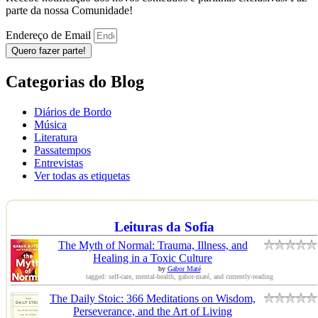
parte da nossa Comunidade!
Endereço de Email
Quero fazer parte!
Categorias do Blog
Diários de Bordo
Música
Literatura
Passatempos
Entrevistas
Ver todas as etiquetas
Leituras da Sofia
The Myth of Normal: Trauma, Illness, and
Healing in a Toxic Culture
by
Gabor Maté
tagged: self-care, mental-health, gabor-maté, and currently-reading
The Daily Stoic: 366 Meditations on Wisdom,
Perseverance, and the Art of Living