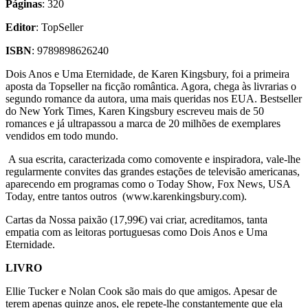
Páginas
: 320
Editor
: TopSeller
ISBN
: 9789898626240
Dois Anos e Uma Eternidade, de Karen Kingsbury, foi a primeira
aposta da Topseller na ficção romântica. Agora, chega às livrarias o
segundo romance da autora, uma mais queridas nos EUA. Bestseller
do New York Times, Karen Kingsbury escreveu mais de 50
romances e já ultrapassou a marca de 20 milhões de exemplares
vendidos em todo mundo.
A sua escrita, caracterizada como comovente e inspiradora, vale-lhe
regularmente convites das grandes estações de televisão americanas,
aparecendo em programas como o Today Show, Fox News, USA
Today, entre tantos outros (www.karenkingsbury.com).
Cartas da Nossa paixão (17,99€) vai criar, acreditamos, tanta
empatia com as leitoras portuguesas como Dois Anos e Uma
Eternidade.
LIVRO
Ellie Tucker e Nolan Cook são mais do que amigos. Apesar de
terem apenas quinze anos, ele repete-lhe constantemente que ela