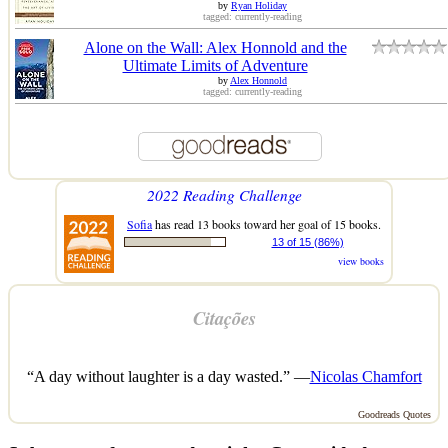
by
Ryan Holiday
tagged: currently-reading
Alone on the Wall: Alex Honnold and the
Ultimate Limits of Adventure
by
Alex Honnold
tagged: currently-reading
2022 Reading Challenge
Sofia
has read 13 books toward her goal of 15 books.
13 of 15 (86%)
view books
Citações
“A day without laughter is a day wasted.” —
Nicolas Chamfort
Goodreads Quotes