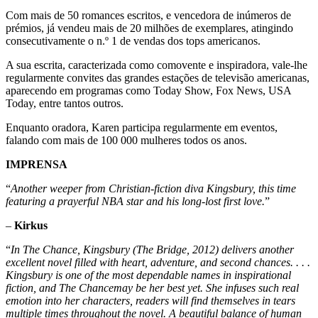
Com mais de 50 romances escritos, e vencedora de inúmeros de
prémios, já vendeu mais de 20 milhões de exemplares, atingindo
consecutivamente o n.º 1 de vendas dos tops americanos.
A sua escrita, caracterizada como comovente e inspiradora, vale-lhe
regularmente convites das grandes estações de televisão americanas,
aparecendo em programas como Today Show, Fox News, USA
Today, entre tantos outros.
Enquanto oradora, Karen participa regularmente em eventos,
falando com mais de 100 000 mulheres todos os anos.
IMPRENSA
“
Another weeper from Christian-fiction diva Kingsbury, this time
featuring a prayerful NBA star and his long-lost first love.
”
–
Kirkus
“
In The Chance, Kingsbury (The Bridge, 2012) delivers another
excellent novel filled with heart, adventure, and second chances. . . .
Kingsbury is one of the most dependable names in inspirational
fiction, and The Chancemay be her best yet. She infuses such real
emotion into her characters, readers will find themselves in tears
multiple times throughout the novel. A beautiful balance of human