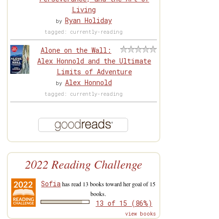
Living
Ryan Holiday
by
tagged: currently-reading
Alone on the Wall:
Alex Honnold and the Ultimate
Limits of Adventure
Alex Honnold
by
tagged: currently-reading
2022 Reading Challenge
Sofia
has read 13 books toward her goal of 15
books.
13 of 15 (86%)
view books