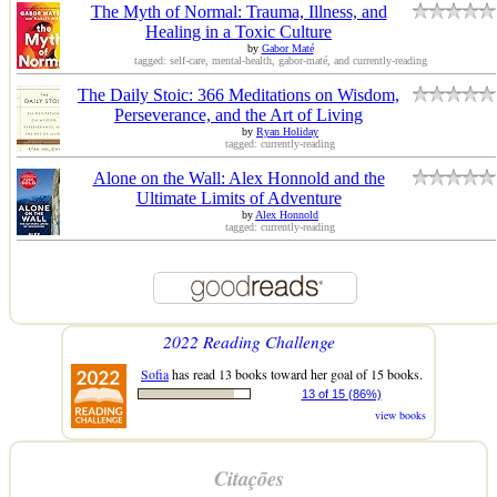
The Myth of Normal: Trauma, Illness, and
Healing in a Toxic Culture
by
Gabor Maté
tagged: self-care, mental-health, gabor-maté, and currently-reading
The Daily Stoic: 366 Meditations on Wisdom,
Perseverance, and the Art of Living
by
Ryan Holiday
tagged: currently-reading
Alone on the Wall: Alex Honnold and the
Ultimate Limits of Adventure
by
Alex Honnold
tagged: currently-reading
2022 Reading Challenge
Sofia
has read 13 books toward her goal of 15 books.
13 of 15 (86%)
view books
Citações