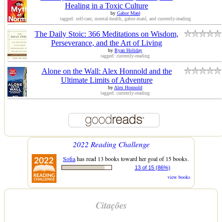
Healing in a Toxic Culture
by
Gabor Maté
tagged: self-care, mental-health, gabor-maté, and currently-reading
The Daily Stoic: 366 Meditations on Wisdom,
Perseverance, and the Art of Living
by
Ryan Holiday
tagged: currently-reading
Alone on the Wall: Alex Honnold and the
Ultimate Limits of Adventure
by
Alex Honnold
tagged: currently-reading
2022 Reading Challenge
Sofia
has read 13 books toward her goal of 15 books.
13 of 15 (86%)
view books
Citações