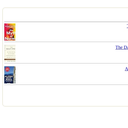
The Da
A