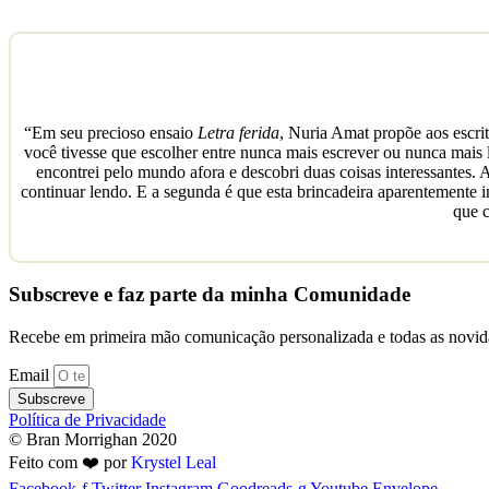
“Em seu precioso ensaio
Letra ferida
, Nuria Amat propõe aos escrit
você tivesse que escolher entre nunca mais escrever ou nunca mais l
encontrei pelo mundo afora e descobri duas coisas interessantes.
continuar lendo. E a segunda é que esta brincadeira aparentemente 
que 
Subscreve e faz parte da minha Comunidade
Recebe em primeira mão comunicação personalizada e todas as novida
Email
Subscreve
Política de Privacidade
© Bran Morrighan 2020
Feito com ❤️ por
Krystel Leal
Facebook-f
Twitter
Instagram
Goodreads-g
Youtube
Envelope