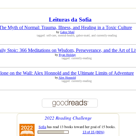
Leituras da Sofia
The Myth of Normal: Trauma, Illness, and Healing in a Toxic Culture
by
Gabor Maté
tagged: self-care, mental-health, gabor-maté, and currently-reading
ily Stoic: 366 Meditations on Wisdom, Perseverance, and the Art of Li
by
Ryan Holiday
tagged: currently-reading
lone on the Wall: Alex Honnold and the Ultimate Limits of Adventure
by
Alex Honnold
tagged: currently-reading
2022 Reading Challenge
Sofia
has read 13 books toward her goal of 15 books.
13 of 15 (86%)