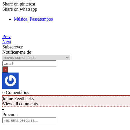
Share on pinterest
Share on whatsapp
Música
,
Passatempos
Prev
Next
Subscrever
Notificar-me de
0
Comentários
Inline Feedbacks
View all comments
Procurar