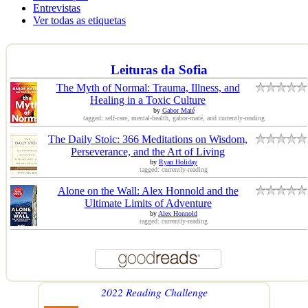
Entrevistas
Ver todas as etiquetas
Leituras da Sofia
The Myth of Normal: Trauma, Illness, and
Healing in a Toxic Culture
by
Gabor Maté
tagged: self-care, mental-health, gabor-maté, and currently-reading
The Daily Stoic: 366 Meditations on Wisdom,
Perseverance, and the Art of Living
by
Ryan Holiday
tagged: currently-reading
Alone on the Wall: Alex Honnold and the
Ultimate Limits of Adventure
by
Alex Honnold
tagged: currently-reading
2022 Reading Challenge