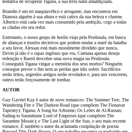
tentativa de recuperar Tigana, a sua terra natal amaldiçoada.
Brandin é um rei maquiavélico e arrogante, mas encontrou em
Dianora alguém à sua altura e está cativo da sua beleza e charme.
Alberico está cada vez mais consumido pela ambição, cego a todas
as ciladas em seu redor.
Entretanto, o nosso grupo de heróis viaja pela Península, em busca
de alianças e trunfos decisivos que podem mudar a maré da batalha
a seu favor. Alessan está mais moralmente dividido que nunca,
Devin já não é o rapaz ingénuo que era, Catriana apenas deseja
redenção e Baerd descobre uma nova magia na Península.
Conseguirá Tigana vingar a memória dos seus mortos? Ninguém
consegue prever o fim nem as perdas que irão sofrer. Sacrifícios
serão feitos, segredos antigos serão revelados e, para uns vencerem,
outros terão forçosamente de tombar.
AUTOR
Guy Gavriel Kay é autor de nove romances: The Summer Tree, The
Wandering Fire e The Darkest Road (que compõem The Fionavar
Tapestry); Tigana; A Song for Arbonne; Os Leões de Al-Rassan;
Sailing to Sarantiume Lord of Emperors (que compõem The
Sarantine Mosaic); e The Last Light of the Sun, o seu mais recente
romance. É também o autor da aclamada compilação de poesia
Beyond This Dark House. O seu trabalho encontra-se traduzido em