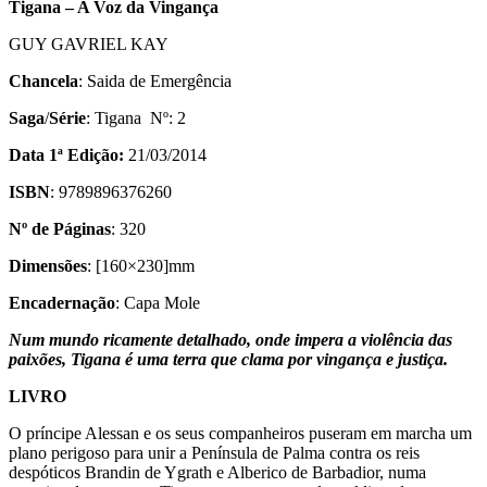
Tigana – A Voz da Vingança
GUY GAVRIEL KAY
Chancela
: Saida de Emergência
Saga
/
Série
: Tigana Nº: 2
Data 1ª Edição:
21/03/2014
ISBN
: 9789896376260
Nº de Páginas
: 320
Dimensões
: [160×230]mm
Encadernação
: Capa Mole
Num mundo ricamente detalhado, onde impera a violência das
paixões, Tigana é uma terra que clama por vingança e justiça.
LIVRO
O príncipe Alessan e os seus companheiros puseram em marcha um
plano perigoso para unir a Península de Palma contra os reis
despóticos Brandin de Ygrath e Alberico de Barbadior, numa