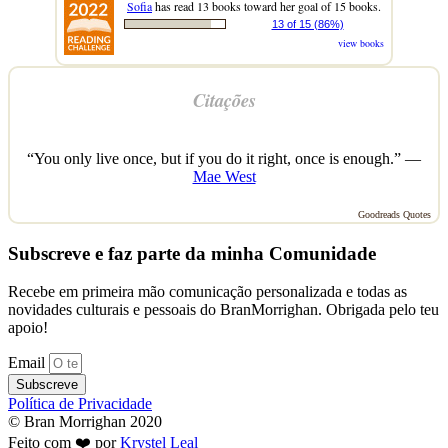
Sofia
has read 13 books toward her goal of 15 books.
13 of 15 (86%)
view books
Citações
“You only live once, but if you do it right, once is enough.” —
Mae West
Goodreads Quotes
Subscreve e faz parte da minha Comunidade
Recebe em primeira mão comunicação personalizada e todas as
novidades culturais e pessoais do BranMorrighan. Obrigada pelo teu
apoio!
Email
Subscreve
Política de Privacidade
© Bran Morrighan 2020
Feito com ❤️ por
Krystel Leal