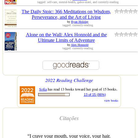
tagged: self-care, mental-health, gabor-maté, and currently-reading
The Daily Stoic: 366 Meditations on Wisdom,
Perseverance, and the Art of Living
by
Ryan Holiday
tagged: currently-reading
Alone on the Wall: Alex Honnold and the
Ultimate Limits of Adventure
by
Alex Honnold
tagged: currently-reading
2022 Reading Challenge
Sofia
has read 13 books toward her goal of 15 books.
13 of 15 (86%)
view books
Citações
“I crave your mouth, your voice, your hair.