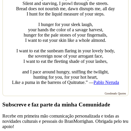
Silent and starving, I prowl through the streets.
Bread does not nourish me, dawn disrupts me, all day
I hunt for the liquid measure of your steps.
I hunger for your sleek laugh,
your hands the color of a savage harvest,
hunger for the pale stones of your fingernails,
I want to eat your skin like a whole almond.
I want to eat the sunbeam flaring in your lovely body,
the sovereign nose of your arrogant face,
I want to eat the fleeting shade of your lashes,
and I pace around hungry, sniffing the twilight,
hunting for you, for your hot heart,
Like a puma in the barrens of Quitratue.” —
Pablo Neruda
Goodreads Quotes
Subscreve e faz parte da minha Comunidade
Recebe em primeira mão comunicação personalizada e todas as
novidades culturais e pessoais do BranMorrighan. Obrigada pelo teu
apoio!