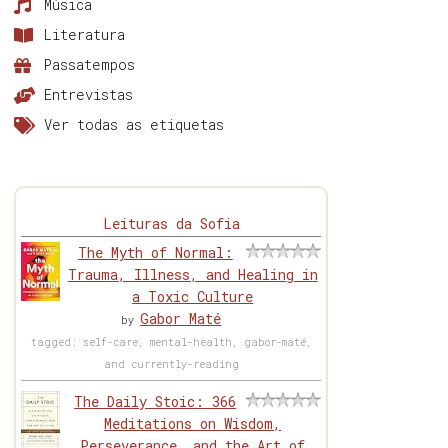
Música
Literatura
Passatempos
Entrevistas
Ver todas as etiquetas
Leituras da Sofia
The Myth of Normal:
Trauma, Illness, and Healing in
a Toxic Culture
Gabor Maté
by
tagged: self-care, mental-health, gabor-maté,
and currently-reading
The Daily Stoic: 366
Meditations on Wisdom,
Perseverance, and the Art of