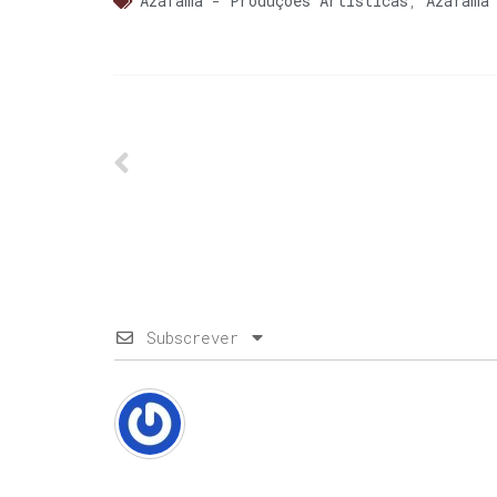
Azáfama - Produções Artísticas
,
Azáfama
Subscrever