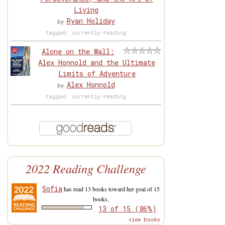
Living
Ryan Holiday
by
tagged: currently-reading
Alone on the Wall:
Alex Honnold and the Ultimate
Limits of Adventure
Alex Honnold
by
tagged: currently-reading
2022 Reading Challenge
Sofia
has read 13 books toward her goal of 15
books.
13 of 15 (86%)
view books