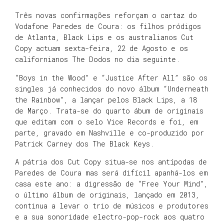
Três novas confirmações reforçam o cartaz do
Vodafone Paredes de Coura: os filhos pródigos
de Atlanta, Black Lips e os australianos Cut
Copy actuam sexta-feira, 22 de Agosto e os
californianos The Dodos no dia seguinte.
“Boys in the Wood” e “Justice After All” são os
singles já conhecidos do novo álbum “Underneath
the Rainbow”, a lançar pelos Black Lips, a 18
de Março. Trata-se do quarto ábum de originais
que editam com o selo Vice Records e foi, em
parte, gravado em Nashville e co-produzido por
Patrick Carney dos The Black Keys.
A pátria dos Cut Copy situa-se nos antípodas de
Paredes de Coura mas será difícil apanhá-los em
casa este ano: a digressão de “Free Your Mind”,
o último álbum de originais, lançado em 2013,
continua a levar o trio de músicos e produtores
e a sua sonoridade electro-pop-rock aos quatro