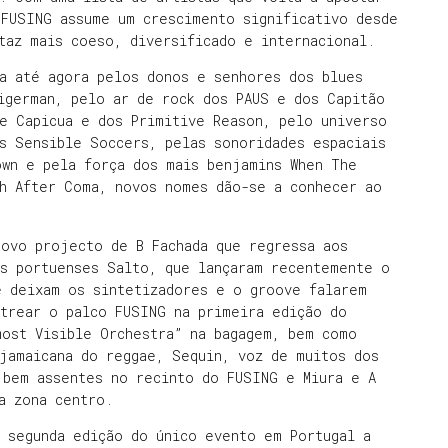
 FUSING assume um crescimento significativo desde
taz mais coeso, diversificado e internacional.
ta até agora pelos donos e senhores dos blues
igerman, pelo ar de rock dos PAUS e dos Capitão
e Capicua e dos Primitive Reason, pelo universo
s Sensible Soccers, pelas sonoridades espaciais
own e pela força dos mais benjamins When The
th After Coma, novos nomes dão-se a conhecer ao
novo projecto de B Fachada que regressa aos
os portuenses Salto, que lançaram recentemente o
e deixam os sintetizadores e o groove falarem
strear o palco FUSING na primeira edição do
most Visible Orchestra” na bagagem, bem como
 jamaicana do reggae, Sequin, voz de muitos dos
 bem assentes no recinto do FUSING e Miura e A
a zona centro.
a segunda edição do único evento em Portugal a