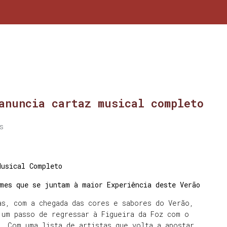
anuncia cartaz musical completo
s
Musical Completo
omes que se juntam à maior Experiência deste Verão
as, com a chegada das cores e sabores do Verão,
 um passo de regressar à Figueira da Foz com o
. Com uma lista de artistas que volta a apostar