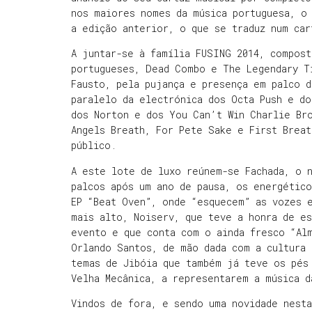
nos maiores nomes da música portuguesa, o
a edição anterior, o que se traduz num car
A juntar-se à família FUSING 2014, compos
portugueses, Dead Combo e The Legendary T
Fausto, pela pujança e presença em palco d
paralelo da electrónica dos Octa Push e do
dos Norton e dos You Can’t Win Charlie Br
Angels Breath, For Pete Sake e First Brea
público.
A este lote de luxo reúnem-se Fachada, o 
palcos após um ano de pausa, os energétic
EP “Beat Oven”, onde “esquecem” as vozes 
mais alto, Noiserv, que teve a honra de e
evento e que conta com o ainda fresco “Al
Orlando Santos, de mão dada com a cultura
temas de Jibóia que também já teve os pés
Velha Mecânica, a representarem a música d
Vindos de fora, e sendo uma novidade nest