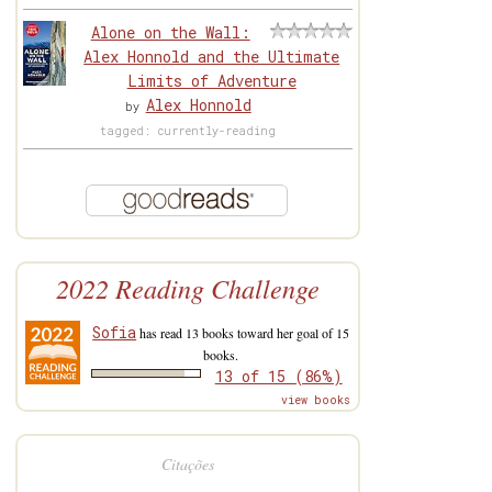
Alone on the Wall:
Alex Honnold and the Ultimate
Limits of Adventure
Alex Honnold
by
tagged: currently-reading
2022 Reading Challenge
Sofia
has read 13 books toward her goal of 15
books.
13 of 15 (86%)
view books
Citações