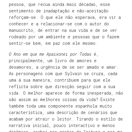
pessoa, que recua ainda mais décadas, esse
sentimento de inadaptação e não-aceitação
reforçam-se. O que ele não esperava, era vir a
conhecer e a relacionar-se com o autor do
manuscrito, de entrar na sua vida e de se ver
rodeado por um ambiente e pessoas que o fazem
sentir-se bem, em paz com ele mesmo.
O Ano em que me Apaixonei por Todas
é,
principalmente, um livro de amores e
desamores, a urgência de se ser amado e amar.
As personagens com que Sylvain se cruza, cada
uma à sua maneira, contribuem para que ele
reflicta sobre que direcção seguir com a sua
vida. O melhor aparece de forma inesperada, não
são assim as melhores coisas da vida? Existe
também toda uma componente espanhola muito
característica, uma descrição de cenários que
acabam por atrair o leitor. Tirando o estilo de
narrativa inicial, pouco interactivo e menos
dinâmico, acabei por gostar da leitura e por me