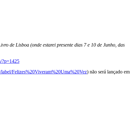
ivro de Lisboa (onde estarei presente dias 7 e 10 de Junho, das
on/?p=1425
ch/label/Felizes%20Viveram%20Uma%20Vez
) não será lançado em