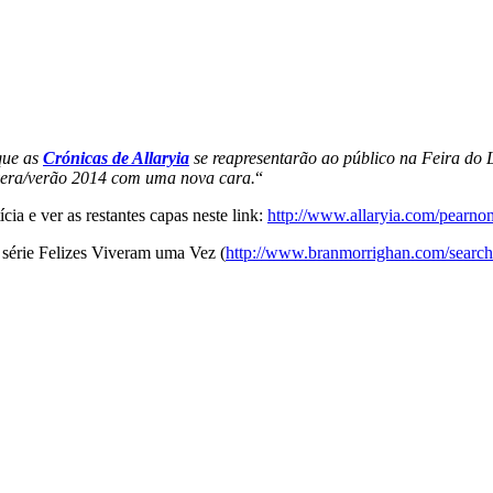
que as
Crónicas de Allaryia
se reapresentarão ao público na Feira do L
avera/verão 2014 com uma nova cara.
“
cia e ver as restantes capas neste link:
http://www.allaryia.com/pearn
a série Felizes Viveram uma Vez (
http://www.branmorrighan.com/sear