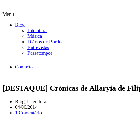
Menu
Blog
Literatura
Música
Diários de Bordo
Entrevistas
Passatempos
Contacto
[DESTAQUE] Crónicas de Allaryia de Fili
Blog
,
Literatura
04/06/2014
1 Comentário