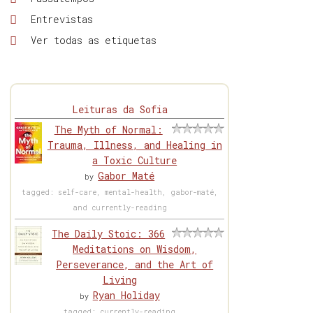
Entrevistas
Ver todas as etiquetas
Leituras da Sofia
The Myth of Normal:
Trauma, Illness, and Healing in
a Toxic Culture
Gabor Maté
by
tagged: self-care, mental-health, gabor-maté,
and currently-reading
The Daily Stoic: 366
Meditations on Wisdom,
Perseverance, and the Art of
Living
Ryan Holiday
by
tagged: currently-reading