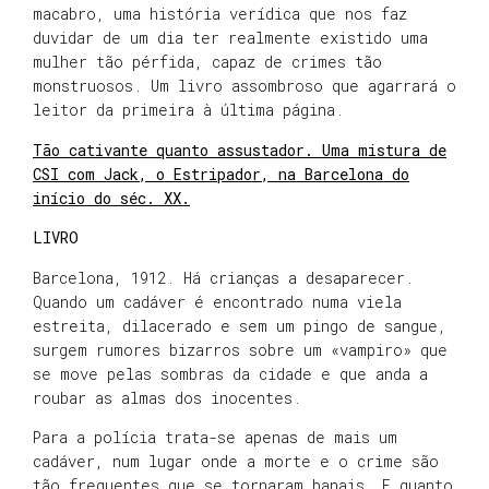
macabro, uma história verídica que nos faz
duvidar de um dia ter realmente existido uma
mulher tão pérfida, capaz de crimes tão
monstruosos. Um livro assombroso que agarrará o
leitor da primeira à última página.
Tão cativante quanto assustador. Uma mistura de
CSI com Jack, o Estripador, na Barcelona do
início do séc. XX.
LIVRO
Barcelona, 1912. Há crianças a desaparecer.
Quando um cadáver é encontrado numa viela
estreita, dilacerado e sem um pingo de sangue,
surgem rumores bizarros sobre um «vampiro» que
se move pelas sombras da cidade e que anda a
roubar as almas dos inocentes.
Para a polícia trata-se apenas de mais um
cadáver, num lugar onde a morte e o crime são
tão frequentes que se tornaram banais. E quanto