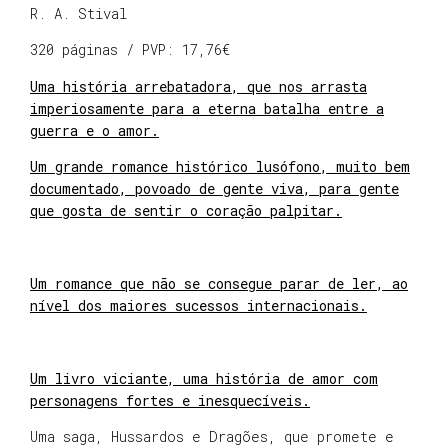
R. A. Stival
320 páginas / PVP: 17,76€
Uma história arrebatadora, que nos arrasta
imperiosamente para a eterna batalha entre a
guerra e o amor.
Um grande romance histórico lusófono, muito bem
documentado, povoado de gente viva, para gente
que gosta de sentir o coração palpitar.
Um romance que não se consegue parar de ler, ao
nível dos maiores sucessos internacionais.
Um livro viciante, uma história de amor com
personagens fortes e inesquecíveis.
Uma saga, Hussardos e Dragões, que promete e