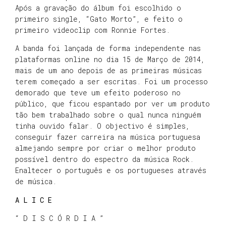
Após a gravação do álbum foi escolhido o
primeiro single, “Gato Morto”, e feito o
primeiro videoclip com Ronnie Fortes.
A banda foi lançada de forma independente nas
plataformas online no dia 15 de Março de 2014,
mais de um ano depois de as primeiras músicas
terem começado a ser escritas. Foi um processo
demorado que teve um efeito poderoso no
público, que ficou espantado por ver um produto
tão bem trabalhado sobre o qual nunca ninguém
tinha ouvido falar. O objectivo é simples,
conseguir fazer carreira na música portuguesa
almejando sempre por criar o melhor produto
possível dentro do espectro da música Rock.
Enaltecer o português e os portugueses através
de música.
A L I C E
“ D I S C Ó R D I A ”