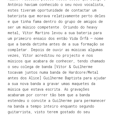
António haviam conhecido o seu novo vocalista,
estes tiveram oportunidade de contactar um
baterista que morava relativamente perto deles
e que tinha fama dentro do grupo de amigos de
ser um músico competente. Oriundo do heavy
metal, Vítor Martins levou a sua bateria para
um primeiro ensaio dos então Vida Órfã – nome
que a banda detinha antes de a sua formação se
completar. Depois de ouvir as músicas algumas
vezes, Vítor acreditou no projecto e nos
músicos que acabara de conhecer, tendo chamado
o seu colega de banda [Vítor & Guilherme
tocavam juntos numa banda de Hardcore/Metal
antes dos Alice] Guilherme Baptista para ajudar
a sua nova banda a gravar umas maquetes da
música que estava escrita. As gravações
acabaram por correr tão bem que a banda
estendeu o convite a Guilherme para permanecer
na banda a tempo inteiro enquanto segundo
guitarrista, visto terem gostado do seu