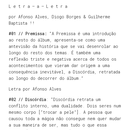
L e t r a – a – L e t r a
por Afonso Alves, Diogo Borges & Guilherme
Baptista !!
#01 // Premissa:
“A Premissa é uma introdução
ao resto do álbum, apresenta-se como uma
antevisão da história que se vai desenrolar ao
longo do resto dos temas. É também uma
reflexão triste e negativa acerca de todos os
acontecimentos que vieram dar origem a uma
consequência inevitável, a Discórdia, retratada
ao longo do decorrer do álbum.”
Letra por Afonso Alves
#02 // Discórdia
: “Discórdia retrata um
conflito interno, uma dualidade. Dois seres num
mesmo corpo [“trocar a pele”]. A pessoa que
causou toda a mágoa não consegue nem quer mudar
a sua maneira de ser, mas tudo o que essa