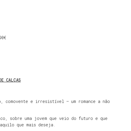
90€
DE CALÇAS
o, comovente e irresistível – um romance a não
ico, sobre uma jovem que veio do futuro e que
daquilo que mais deseja.