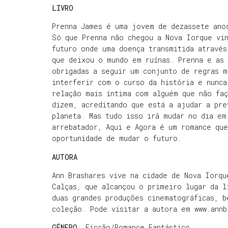
LIVRO
Prenna James é uma jovem de dezassete ano
Só que Prenna não chegou a Nova Iorque vi
futuro onde uma doença transmitida através
que deixou o mundo em ruínas. Prenna e as 
obrigadas a seguir um conjunto de regras m
interferir com o curso da história e nunca
relação mais íntima com alguém que não faç
dizem, acreditando que está a ajudar a pre
planeta. Mas tudo isso irá mudar no dia em
arrebatador, Aqui e Agora é um romance qu
oportunidade de mudar o futuro.
AUTORA
Ann Brashares vive na cidade de Nova Iorqu
Calças, que alcançou o primeiro lugar da l
duas grandes produções cinematográficas, b
coleção. Pode visitar a autora em www.annb
GÉNERO
: Ficção/Romance Fantástico.