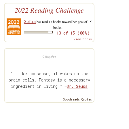
2022 Reading Challenge
Sofia
has read 13 books toward her goal of 15
books.
13 of 15 (86%)
view books
Citações
“I like nonsense, it wakes up the
brain cells. Fantasy is a necessary
ingredient in living.” —
Dr. Seuss
Goodreads Quotes