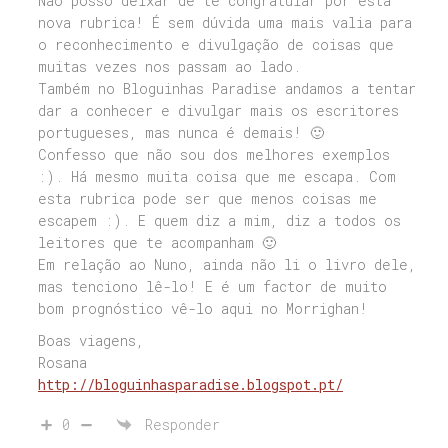
Não posso deixar de te congratular por esta
nova rubrica! É sem dúvida uma mais valia para
o reconhecimento e divulgação de coisas que
muitas vezes nos passam ao lado.
Também no Bloguinhas Paradise andamos a tentar
dar a conhecer e divulgar mais os escritores
portugueses, mas nunca é demais! 🙂
Confesso que não sou dos melhores exemplos
:). Há mesmo muita coisa que me escapa. Com
esta rubrica pode ser que menos coisas me
escapem :). E quem diz a mim, diz a todos os
leitores que te acompanham 🙂
Em relação ao Nuno, ainda não li o livro dele,
mas tenciono lê-lo! E é um factor de muito
bom prognóstico vê-lo aqui no Morrighan!
Boas viagens,
Rosana
http://bloguinhasparadise.blogspot.pt/
0
Responder