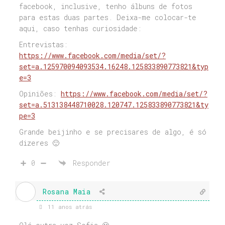
facebook, inclusive, tenho álbuns de fotos
para estas duas partes. Deixa-me colocar-te
aqui, caso tenhas curiosidade:
Entrevistas:
https://www.facebook.com/media/set/?
set=a.125970094093534.16248.125833890773821&typ
e=3
Opiniões:
https://www.facebook.com/media/set/?
set=a.513138448710028.120747.125833890773821&ty
pe=3
Grande beijinho e se precisares de algo, é só
dizeres 🙂
0
Responder
Rosana Maia
11 anos atrás