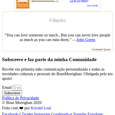
13 of 15 (86%)
view books
Citações
“You can love someone so much...But you can never love people
as much as you can miss them.” —
John Green
Goodreads Quotes
Subscreve e faz parte da minha Comunidade
Recebe em primeira mão comunicação personalizada e todas as
novidades culturais e pessoais do BranMorrighan. Obrigada pelo teu
apoio!
Email
Subscreve
Política de Privacidade
© Bran Morrighan 2020
Feito com ❤️ por
Krystel Leal
Facebook-f
Twitter
Instagram
Goodreads-g
Youtube
Envelope