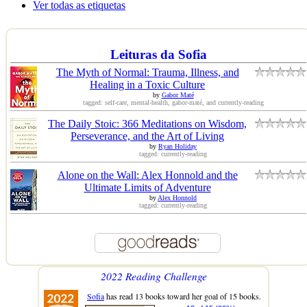
Ver todas as etiquetas
Leituras da Sofia
The Myth of Normal: Trauma, Illness, and
Healing in a Toxic Culture
by
Gabor Maté
tagged: self-care, mental-health, gabor-maté, and currently-reading
The Daily Stoic: 366 Meditations on Wisdom,
Perseverance, and the Art of Living
by
Ryan Holiday
tagged: currently-reading
Alone on the Wall: Alex Honnold and the
Ultimate Limits of Adventure
by
Alex Honnold
tagged: currently-reading
2022 Reading Challenge
Sofia
has read 13 books toward her goal of 15 books.