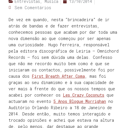
Entrevistas
,
Música
13/10/2014
Sem Comentários
De vez em quando, nesta “brincadeira” de ir
atrás de bandas e de fazer entrevistas,
conhecemos pessoas que acabam por dar toda uma
nova dimensão ao que começou por ser apenas
uma curiosidade. Hugo Ferreira, responsável
pela editora discográfica de Leiria – Omnichord
Records – foi sem dúvida uma delas. Confesso
que não me recordo muito bem como é que se
iniciaram os contactos, possivelmente foi por
causa dos
First Breath After Coma
, mas foi
graças ao seu dinamismo e à sua capacidade de
ver mais à frente do que os nossos tempos que
acabei por conhecer os
Les Crazy Coconuts
que
actuaram no evento
5 Anos Blogue Morrighan
no
Auditório Orlando Ribeiro a 18 de Janeiro de
2014. Desde então, muito temos interagido e
trocado opiniões e achei que estava na altura
de, pelo menos, dar destaque ao grande