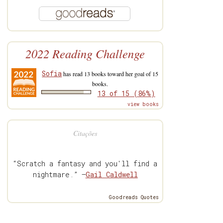
2022 Reading Challenge
Sofia
has read 13 books toward her goal of 15
books.
13 of 15 (86%)
view books
Citações
“Scratch a fantasy and you'll find a
nightmare.” —
Gail Caldwell
Goodreads Quotes