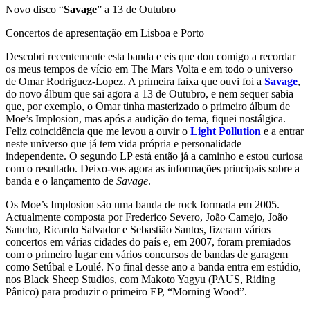
Novo disco “
Savage
” a 13 de Outubro
Concertos de apresentação em Lisboa e Porto
Descobri recentemente esta banda e eis que dou comigo a recordar
os meus tempos de vício em The Mars Volta e em todo o universo
de Omar Rodriguez-Lopez. A primeira faixa que ouvi foi a
Savage
,
do novo álbum que sai agora a 13 de Outubro, e nem sequer sabia
que, por exemplo, o Omar tinha masterizado o primeiro álbum de
Moe’s Implosion, mas após a audição do tema, fiquei nostálgica.
Feliz coincidência que me levou a ouvir o
Light Pollution
e a entrar
neste universo que já tem vida própria e personalidade
independente. O segundo LP está então já a caminho e estou curiosa
com o resultado. Deixo-vos agora as informações principais sobre a
banda e o lançamento de
Savage
.
Os Moe’s Implosion são uma banda de rock formada em 2005.
Actualmente composta por Frederico Severo, João Camejo, João
Sancho, Ricardo Salvador e Sebastião Santos, fizeram vários
concertos em várias cidades do país e, em 2007, foram premiados
com o primeiro lugar em vários concursos de bandas de garagem
como Setúbal e Loulé. No final desse ano a banda entra em estúdio,
nos Black Sheep Studios, com Makoto Yagyu (PAUS, Riding
Pânico) para produzir o primeiro EP, “Morning Wood”.