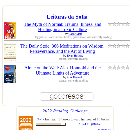
Leituras da Sofia
The Myth of Normal: Trauma, Illness, and
Healing in a Toxic Culture
by
Gabor Maté
tagged: self-care, mental-health, gabor-maté, and currently-reading
The Daily Stoic: 366 Meditations on Wisdom,
Perseverance, and the Art of Living
by
Ryan Holiday
tagged: currently-reading
Alone on the Wall: Alex Honnold and the
Ultimate Limits of Adventure
by
Alex Honnold
tagged: currently-reading
2022 Reading Challenge
Sofia
has read 13 books toward her goal of 15 books.
13 of 15 (86%)
view books