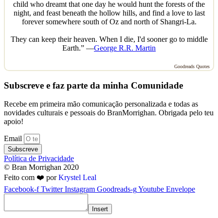
child who dreamt that one day he would hunt the forests of the
night, and feast beneath the hollow hills, and find a love to last
forever somewhere south of Oz and north of Shangri-La.
They can keep their heaven. When I die, I'd sooner go to middle
Earth.” —
George R.R. Martin
Goodreads Quotes
Subscreve e faz parte da minha Comunidade
Recebe em primeira mão comunicação personalizada e todas as
novidades culturais e pessoais do BranMorrighan. Obrigada pelo teu
apoio!
Email
Subscreve
Política de Privacidade
© Bran Morrighan 2020
Feito com ❤️ por
Krystel Leal
Facebook-f
Twitter
Instagram
Goodreads-g
Youtube
Envelope
Insert