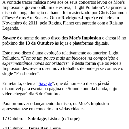
A vontade trazer música nova aos os seus concertos levou os Moe’s
Implosion a gravar o álbum de estreia, “Light Pollution”. O primeiro
disco de longa duração da banda foi masterizado por Chris Common
(These Arms Are Snakes, Omar Rodriguez-Lopez) e editado em
Novembro de 2011, pela Raging Planet em parceria com a Raising
Legends.
Savage
é o nome do novo disco dos
Moe’s Implosion
e chega já no
próximo dia
13 de Outubro
às lojas e plataformas digitais.
Este novo disco é uma evolução relativamente ao anterior, Light
Pollution. “
Fomos um pouco mais ambiciosos na composição e
experimentámos novas sonoridades
“, é desta forma que os Moe’s
Implosion descrevem o seu novo trabalho, de onde já se conhece o
single “Fassbender”.
Entretanto, o tema “
Savage
“, que dá nome ao disco, já está
disponível para escuta na página de Soundcloud da banda, cujo
vídeo chegará dia 6 de Outubro.
Para promover o lançamento do disco, os Moe’s Implosion
apresentam-se em concerto em várias cidades:
17 Outubro –
Sabotage
, Lisboa (c/ Torpe)
24 Outubro –
Texas Bar
, Leiria