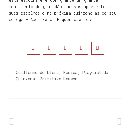
esta escolha e é com grande um grande
sentimento de gratidão que vos apresento as
suas escolhas e na próxima quinzena as do seu
colega – Abel Beja. Fiquem atentos.
Guillermo de Llera
,
Música
,
Playlist da
Quinzena
,
Primitive Reason