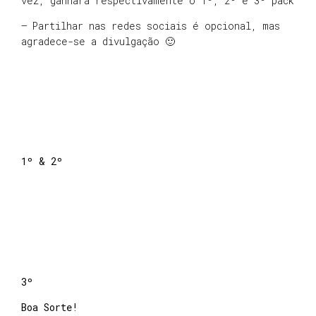
vez, ganhará respectivamente o 1º, 2º e 3º pack
– Partilhar nas redes sociais é opcional, mas
agradece-se a divulgação 🙂
1º & 2º
3º
Boa Sorte!