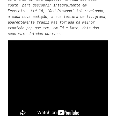
Youth, para descobrir integralmente em
Fevereiro. Até lá, “Red Diamond” irá revelando,
a cada nova audição, a sua textura de filigrana,
aparentemente frágil mas forjada na melhor
tradição pop que tem, em Ed e Kate, dois dos
seus mais dotados ourives.