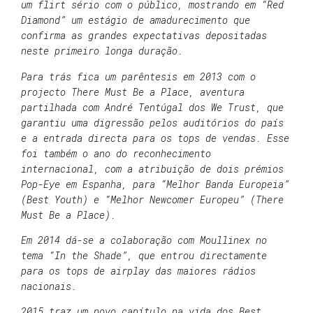
um flirt sério com o público, mostrando em “Red
Diamond” um estágio de amadurecimento que
confirma as grandes expectativas depositadas
neste primeiro longa duração.
Para trás fica um parêntesis em 2013 com o
projecto There Must Be a Place, aventura
partilhada com André Tentúgal dos We Trust, que
garantiu uma digressão pelos auditórios do país
e a entrada directa para os tops de vendas. Esse
foi também o ano do reconhecimento
internacional, com a atribuição de dois prémios
Pop-Eye em Espanha, para “Melhor Banda Europeia”
(Best Youth) e “Melhor Newcomer Europeu” (There
Must Be a Place).
Em 2014 dá-se a colaboração com Moullinex no
tema “In the Shade”, que entrou directamente
para os tops de airplay das maiores rádios
nacionais.
2015 traz um novo capítulo na vida dos Best