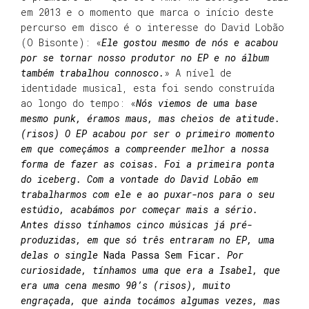
em 2013 e o momento que marca o início deste
percurso em disco é o interesse do David Lobão
(O Bisonte): «
Ele gostou mesmo de nós e acabou
por se tornar nosso produtor no EP e no álbum
também trabalhou connosco.
» A nível de
identidade musical, esta foi sendo construída
ao longo do tempo: «
Nós viemos de uma base
mesmo punk, éramos maus, mas cheios de atitude.
(risos) O EP acabou por ser o primeiro momento
em que começámos a compreender melhor a nossa
forma de fazer as coisas. Foi a primeira ponta
do iceberg. Com a vontade do David Lobão em
trabalharmos com ele e ao puxar-nos para o seu
estúdio, acabámos por começar mais a sério.
Antes disso tínhamos cinco músicas já pré-
produzidas, em que só três entraram no EP, uma
delas o single
Nada Passa Sem Ficar
. Por
curiosidade, tínhamos uma que era a Isabel, que
era uma cena mesmo 90’s (risos), muito
engraçada, que ainda tocámos algumas vezes, mas