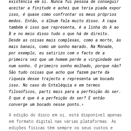
existência em si. Nunca fui pessoa de conseguir
aceitar a finitude e achei que teria piada expor
isso, é quase como confrontar os meus próprios
medos. Então, o álbum fala muito disso. A capa
também é isso que representa, é a linha do A ao
B e no meio disso tudo o que há de direito.
Desde as coisas mais complexas, como a morte, às
mais banais, como um sonho marado. Na
Mónade
,
por exemplo, eu satirizo com o facto de a
primeira vez que um homem perde a virgindade ser
num sonho. O primeiro sonho molhado, porque não?
São tudo coisas que acho que fazem parte da
riqueza desse trajecto e representa um bocado
isso. No caso do
Enteléquia
e em termos
filosóficos, parti mais para a perfeição do ser.
O que é que é a perfeição do ser? E então
converge um bocado nesse ponto.
»
A edição do disco em si, está disponível apenas
em formato digital nas várias plataformas. As
edições físicas têm sempre os seus custos e