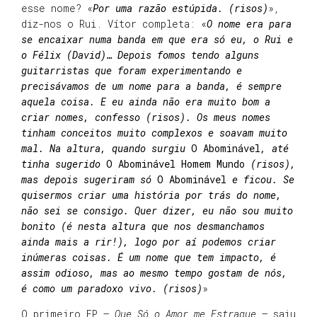
esse nome? «
Por uma razão estúpida. (risos)
»,
diz-nos o Rui. Vítor completa: «
O nome era para
se encaixar numa banda em que era só eu, o Rui e
o Félix (David)… Depois fomos tendo alguns
guitarristas que foram experimentando e
precisávamos de um nome para a banda, é sempre
aquela coisa. E eu ainda não era muito bom a
criar nomes, confesso (risos). Os meus nomes
tinham conceitos muito complexos e soavam muito
mal. Na altura, quando surgiu
O Abominável
, até
tinha sugerido
O Abominável Homem Mundo
(risos),
mas depois sugeriram só
O Abominável
e ficou. Se
quisermos criar uma história por trás do nome,
não sei se consigo. Quer dizer, eu não sou muito
bonito (é nesta altura que nos desmanchamos
ainda mais a rir!), logo por aí podemos criar
inúmeras coisas. É um nome que tem impacto, é
assim odioso, mas ao mesmo tempo gostam de nós,
é como um paradoxo vivo. (risos)
»
O primeiro EP –
Que Só o Amor me Estrague
– saiu