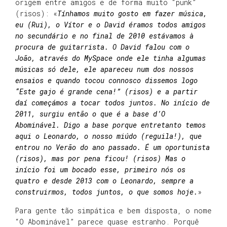
origem entre amigos e de forma muito “punk”
(risos): «
Tínhamos muito gosto em fazer música,
eu (Rui), o Vítor e o David éramos todos amigos
no secundário e no final de 2010 estávamos à
procura de guitarrista. O David falou com o
João, através do MySpace onde ele tinha algumas
músicas só dele, ele apareceu num dos nossos
ensaios e quando tocou connosco dissemos logo
“Este gajo é grande cena!” (risos) e a partir
daí começámos a tocar todos juntos. No início de
2011, surgiu então o que é a base d’O
Abominável. Digo a base porque entretanto temos
aqui o Leonardo, o nosso miúdo (reguila!), que
entrou no Verão do ano passado. É um oportunista
(risos), mas por pena ficou! (risos) Mas o
início foi um bocado esse, primeiro nós os
quatro e desde 2013 com o Leonardo, sempre a
construirmos, todos juntos, o que somos hoje.
»
Para gente tão simpática e bem disposta, o nome
“O Abominável” parece quase estranho. Porquê