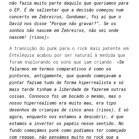
não fazia muito parte daquilo que queríamos para
o EP. É de salientar que a decisão começou num
concerto em Zebreiros, Gondomar, foi aí que o
David nos disse “Porque não gravar?”. Se os
sonhos não nascem em Zebreiros, não sei onde
nascem! (risos)
»
A transição do punk para o rock mais patente em
Enteléquia
acabou por ser natural à medida que
foram explorando os sons que iam criando: «
Se
falarmos em termos comparativos é como os
pintores,
antigamente,
que quando começavam a
pintar faziam tudo de forma hiperrealista e só
mais tarde tinham a liberdade de fazerem outras
coisas. Connosco foi um bocado o mesmo, mas o
nosso hiperrealismo era muito mau, era tipo
desenhos de crianças de cinco anos (risos). E só
agora, enquanto nos estamos a descobrir, é que
estamos a inverter os papéis nesse sentido. No
fundo começámos punk como podíamos ter começado
com reggae, não pensámos muito no rock que a