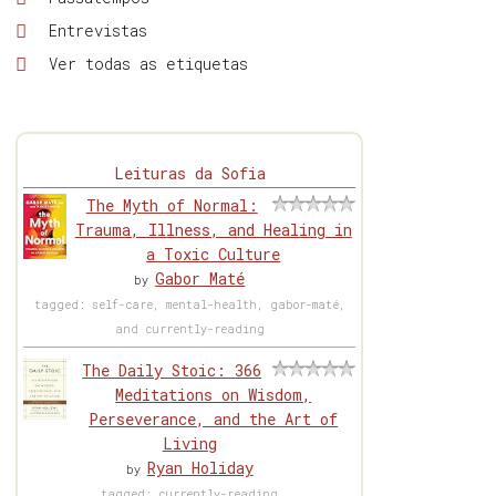
Entrevistas
Ver todas as etiquetas
Leituras da Sofia
The Myth of Normal:
Trauma, Illness, and Healing in
a Toxic Culture
Gabor Maté
by
tagged: self-care, mental-health, gabor-maté,
and currently-reading
The Daily Stoic: 366
Meditations on Wisdom,
Perseverance, and the Art of
Living
Ryan Holiday
by
tagged: currently-reading