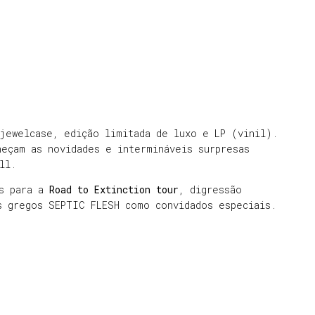
jewelcase, edição limitada de luxo e LP (vinil).
heçam as novidades e intermináveis surpresas
ll.
es para a
Road to Extinction tour
, digressão
s gregos SEPTIC FLESH como convidados especiais.