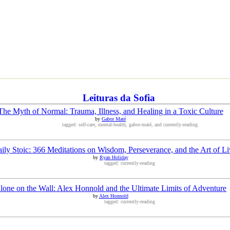
Leituras da Sofia
The Myth of Normal: Trauma, Illness, and Healing in a Toxic Culture
by
Gabor Maté
tagged: self-care, mental-health, gabor-maté, and currently-reading
ily Stoic: 366 Meditations on Wisdom, Perseverance, and the Art of Li
by
Ryan Holiday
tagged: currently-reading
lone on the Wall: Alex Honnold and the Ultimate Limits of Adventure
by
Alex Honnold
tagged: currently-reading