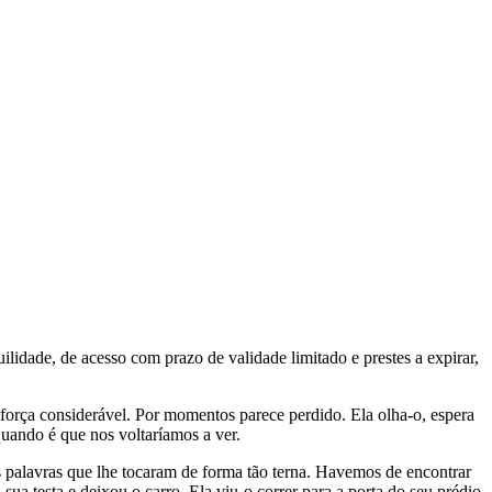
uilidade, de acesso com prazo de validade limitado e prestes a expirar,
a força considerável. Por momentos parece perdido. Ela olha-o, espera
quando é que nos voltaríamos a ver.
palavras que lhe tocaram de forma tão terna. Havemos de encontrar
ua testa e deixou o carro. Ela viu-o correr para a porta do seu prédio