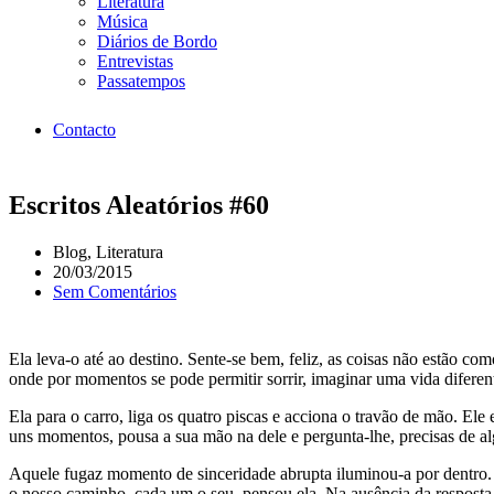
Literatura
Música
Diários de Bordo
Entrevistas
Passatempos
Contacto
Escritos Aleatórios #60
Blog
,
Literatura
20/03/2015
Sem Comentários
Ela leva-o até ao destino. Sente-se bem, feliz, as coisas não estão co
onde por momentos se pode permitir sorrir, imaginar uma vida diferen
Ela para o carro, liga os quatro piscas e acciona o travão de mão. El
uns momentos, pousa a sua mão na dele e pergunta-lhe, precisas de al
Aquele fugaz momento de sinceridade abrupta iluminou-a por dentro.
o nosso caminho, cada um o seu, pensou ela. Na ausência da resposta v