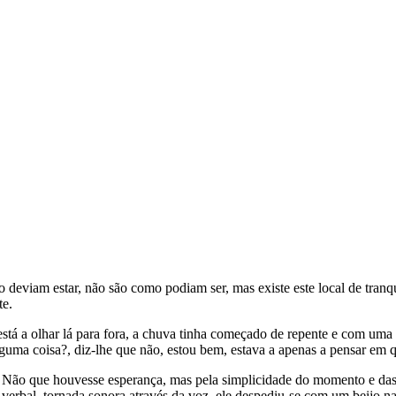
mo deviam estar, não são como podiam ser, mas existe este local de tranq
te.
e está a olhar lá para fora, a chuva tinha começado de repente e com um
guma coisa?, diz-lhe que não, estou bem, estava a apenas a pensar em 
 Não que houvesse esperança, mas pela simplicidade do momento e das 
erbal, tornada sonora através da voz, ele despediu-se com um beijo na s