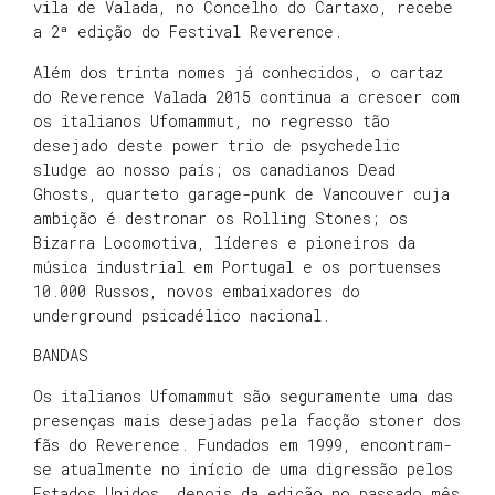
vila de Valada, no Concelho do Cartaxo, recebe
a 2ª edição do Festival Reverence.
Além dos trinta nomes já conhecidos, o cartaz
do Reverence Valada 2015 continua a crescer com
os italianos Ufomammut, no regresso tão
desejado deste power trio de psychedelic
sludge ao nosso país; os canadianos Dead
Ghosts, quarteto garage-punk de Vancouver cuja
ambição é destronar os Rolling Stones; os
Bizarra Locomotiva, líderes e pioneiros da
música industrial em Portugal e os portuenses
10.000 Russos, novos embaixadores do
underground psicadélico nacional.
BANDAS
Os italianos Ufomammut são seguramente uma das
presenças mais desejadas pela facção stoner dos
fãs do Reverence. Fundados em 1999, encontram-
se atualmente no início de uma digressão pelos
Estados Unidos, depois da edição no passado mês