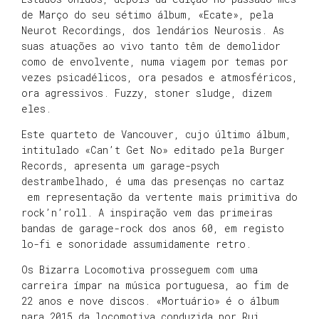
de Março do seu sétimo álbum, «Ecate», pela
Neurot Recordings, dos lendários Neurosis. As
suas atuações ao vivo tanto têm de demolidor
como de envolvente, numa viagem por temas por
vezes psicadélicos, ora pesados e atmosféricos,
ora agressivos. Fuzzy, stoner sludge, dizem
eles.
Este quarteto de Vancouver, cujo último álbum,
intitulado «Can’t Get No» editado pela Burger
Records, apresenta um garage-psych
destrambelhado, é uma das presenças no cartaz
em representação da vertente mais primitiva do
rock’n’roll. A inspiração vem das primeiras
bandas de garage-rock dos anos 60, em registo
lo-fi e sonoridade assumidamente retro.
Os Bizarra Locomotiva prosseguem com uma
carreira ímpar na música portuguesa, ao fim de
22 anos e nove discos. «Mortuário» é o álbum
para 2015 da locomotiva conduzida por Rui