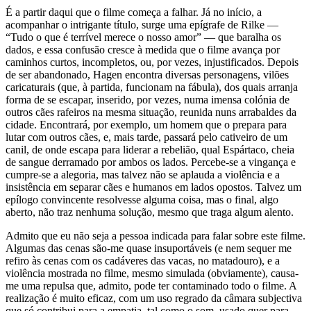
É a partir daqui que o filme começa a falhar. Já no início, a
acompanhar o intrigante título, surge uma epígrafe de Rilke —
“Tudo o que é terrível merece o nosso amor” — que baralha os
dados, e essa confusão cresce à medida que o filme avança por
caminhos curtos, incompletos, ou, por vezes, injustificados. Depois
de ser abandonado, Hagen encontra diversas personagens, vilões
caricaturais (que, à partida, funcionam na fábula), dos quais arranja
forma de se escapar, inserido, por vezes, numa imensa colónia de
outros cães rafeiros na mesma situação, reunida nuns arrabaldes da
cidade. Encontrará, por exemplo, um homem que o prepara para
lutar com outros cães, e, mais tarde, passará pelo cativeiro de um
canil, de onde escapa para liderar a rebelião, qual Espártaco, cheia
de sangue derramado por ambos os lados. Percebe-se a vingança e
cumpre-se a alegoria, mas talvez não se aplauda a violência e a
insistência em separar cães e humanos em lados opostos. Talvez um
epílogo convincente resolvesse alguma coisa, mas o final, algo
aberto, não traz nenhuma solução, mesmo que traga algum alento.
Admito que eu não seja a pessoa indicada para falar sobre este filme.
Algumas das cenas são-me quase insuportáveis (e nem sequer me
refiro às cenas com os cadáveres das vacas, no matadouro), e a
violência mostrada no filme, mesmo simulada (obviamente), causa-
me uma repulsa que, admito, pode ter contaminado todo o filme. A
realização é muito eficaz, com um uso regrado da câmara subjectiva
que só contribui para a empatia, tal como o som, usado quer para