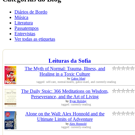
Diários de Bordo
Música
Literatura
Passatempos
Entrevistas
Ver todas as etiquetas
Leituras da Sofia
The Myth of Normal: Trauma, Illness, and
Healing in a Toxic Culture
by
Gabor Maté
tagged: self-care, mental-health, gabor-maté, and currently-reading
The Daily Stoic: 366 Meditations on Wisdom,
Perseverance, and the Art of Living
by
Ryan Holiday
tagged: currently-reading
Alone on the Wall: Alex Honnold and the
Ultimate Limits of Adventure
by
Alex Honnold
tagged: currently-reading