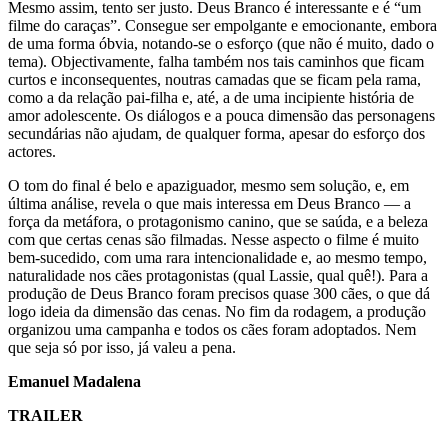
Mesmo assim, tento ser justo. Deus Branco é interessante e é “um
filme do caraças”. Consegue ser empolgante e emocionante, embora
de uma forma óbvia, notando-se o esforço (que não é muito, dado o
tema). Objectivamente, falha também nos tais caminhos que ficam
curtos e inconsequentes, noutras camadas que se ficam pela rama,
como a da relação pai-filha e, até, a de uma incipiente história de
amor adolescente. Os diálogos e a pouca dimensão das personagens
secundárias não ajudam, de qualquer forma, apesar do esforço dos
actores.
O tom do final é belo e apaziguador, mesmo sem solução, e, em
última análise, revela o que mais interessa em Deus Branco — a
força da metáfora, o protagonismo canino, que se saúda, e a beleza
com que certas cenas são filmadas. Nesse aspecto o filme é muito
bem-sucedido, com uma rara intencionalidade e, ao mesmo tempo,
naturalidade nos cães protagonistas (qual Lassie, qual quê!). Para a
produção de Deus Branco foram precisos quase 300 cães, o que dá
logo ideia da dimensão das cenas. No fim da rodagem, a produção
organizou uma campanha e todos os cães foram adoptados. Nem
que seja só por isso, já valeu a pena.
Emanuel Madalena
TRAILER