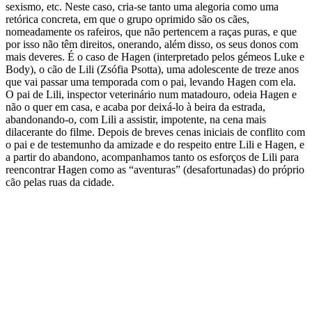
sexismo, etc. Neste caso, cria-se tanto uma alegoria como uma
retórica concreta, em que o grupo oprimido são os cães,
nomeadamente os rafeiros, que não pertencem a raças puras, e que
por isso não têm direitos, onerando, além disso, os seus donos com
mais deveres. É o caso de Hagen (interpretado pelos gémeos Luke e
Body), o cão de Lili (Zsófia Psotta), uma adolescente de treze anos
que vai passar uma temporada com o pai, levando Hagen com ela.
O pai de Lili, inspector veterinário num matadouro, odeia Hagen e
não o quer em casa, e acaba por deixá-lo à beira da estrada,
abandonando-o, com Lili a assistir, impotente, na cena mais
dilacerante do filme. Depois de breves cenas iniciais de conflito com
o pai e de testemunho da amizade e do respeito entre Lili e Hagen, e
a partir do abandono, acompanhamos tanto os esforços de Lili para
reencontrar Hagen como as “aventuras” (desafortunadas) do próprio
cão pelas ruas da cidade.