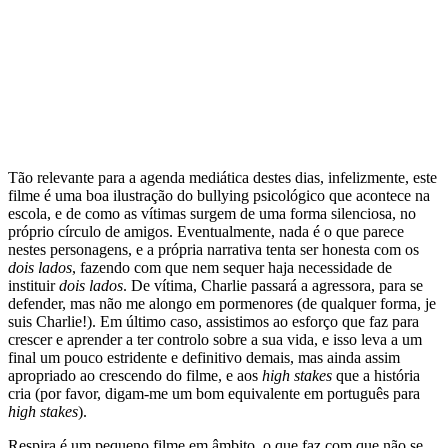
Tão relevante para a agenda mediática destes dias, infelizmente, este
filme é uma boa ilustração do bullying psicológico que acontece na
escola, e de como as vítimas surgem de uma forma silenciosa, no
próprio círculo de amigos. Eventualmente, nada é o que parece
nestes personagens, e a própria narrativa tenta ser honesta com os
dois lados
, fazendo com que nem sequer haja necessidade de
instituir
dois lados
. De vítima, Charlie passará a agressora, para se
defender, mas não me alongo em pormenores (de qualquer forma, je
suis Charlie!). Em último caso, assistimos ao esforço que faz para
crescer e aprender a ter controlo sobre a sua vida, e isso leva a um
final um pouco estridente e definitivo demais, mas ainda assim
apropriado ao crescendo do filme, e aos
high stakes
que a história
cria (por favor, digam-me um bom equivalente em português para
high stakes
).
Respira é um pequeno filme em âmbito, o que faz com que não se