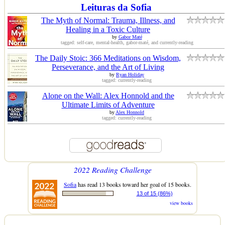
Leituras da Sofia
The Myth of Normal: Trauma, Illness, and
Healing in a Toxic Culture
by
Gabor Maté
tagged: self-care, mental-health, gabor-maté, and currently-reading
The Daily Stoic: 366 Meditations on Wisdom,
Perseverance, and the Art of Living
by
Ryan Holiday
tagged: currently-reading
Alone on the Wall: Alex Honnold and the
Ultimate Limits of Adventure
by
Alex Honnold
tagged: currently-reading
2022 Reading Challenge
Sofia
has read 13 books toward her goal of 15 books.
13 of 15 (86%)
view books