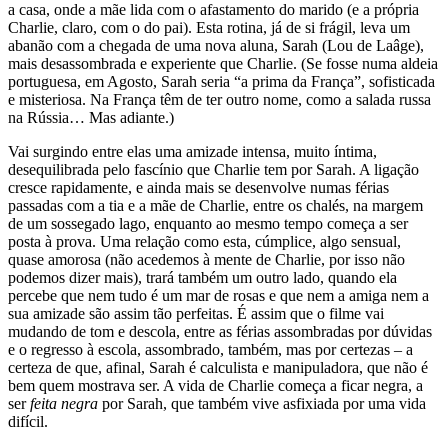
a casa, onde a mãe lida com o afastamento do marido (e a própria
Charlie, claro, com o do pai). Esta rotina, já de si frágil, leva um
abanão com a chegada de uma nova aluna, Sarah (Lou de Laâge),
mais desassombrada e experiente que Charlie. (Se fosse numa aldeia
portuguesa, em Agosto, Sarah seria “a prima da França”, sofisticada
e misteriosa. Na França têm de ter outro nome, como a salada russa
na Rússia… Mas adiante.)
Vai surgindo entre elas uma amizade intensa, muito íntima,
desequilibrada pelo fascínio que Charlie tem por Sarah. A ligação
cresce rapidamente, e ainda mais se desenvolve numas férias
passadas com a tia e a mãe de Charlie, entre os chalés, na margem
de um sossegado lago, enquanto ao mesmo tempo começa a ser
posta à prova. Uma relação como esta, cúmplice, algo sensual,
quase amorosa (não acedemos à mente de Charlie, por isso não
podemos dizer mais), trará também um outro lado, quando ela
percebe que nem tudo é um mar de rosas e que nem a amiga nem a
sua amizade são assim tão perfeitas. É assim que o filme vai
mudando de tom e descola, entre as férias assombradas por dúvidas
e o regresso à escola, assombrado, também, mas por certezas – a
certeza de que, afinal, Sarah é calculista e manipuladora, que não é
bem quem mostrava ser. A vida de Charlie começa a ficar negra, a
ser
feita negra
por Sarah, que também vive asfixiada por uma vida
difícil.