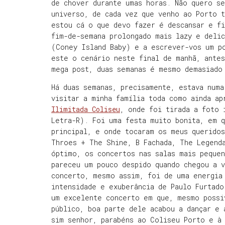
de chover durante umas horas. Não quero s
universo, de cada vez que venho ao Porto 
estou cá o que devo fazer é descansar e f
fim-de-semana prolongado mais lazy e deli
(Coney Island Baby) e a escrever-vos um p
este o cenário neste final de manhã, antes
mega post, duas semanas é mesmo demasiado
Há duas semanas, precisamente, estava numa
visitar a minha família toda como ainda a
Ilimitada Coliseu
, onde foi tirada a foto 
Letra-R). Foi uma festa muito bonita, em q
principal, e onde tocaram os meus querido
Throes + The Shine, B Fachada, The Legend
óptimo, os concertos nas salas mais pequen
pareceu um pouco despido quando chegou a 
concerto, mesmo assim, foi de uma energia
intensidade e exuberância de Paulo Furtado
um excelente concerto em que, mesmo possi
público, boa parte dele acabou a dançar e 
sim senhor, parabéns ao Coliseu Porto e à