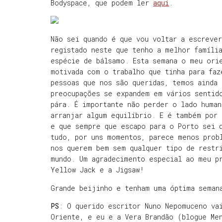
Bodyspace, que podem ler
aqui
.
Não sei quando é que vou voltar a escreve
registado neste que tenho a melhor famíli
espécie de bálsamo. Esta semana o meu ori
motivada com o trabalho que tinha para fa
pessoas que nos são queridas, temos ainda 
preocupações se expandem em vários sentid
pára. É importante não perder o lado huma
arranjar algum equilíbrio. E é também por
e que sempre que escapo para o Porto sei 
tudo, por uns momentos, parece menos prob
nos querem bem sem qualquer tipo de restr
mundo. Um agradecimento especial ao meu p
Yellow Jack e a Jigsaw!
Grande beijinho e tenham uma óptima seman
PS
: O querido escritor Nuno Nepomuceno vai
Oriente, e eu e a Vera Brandão (blogue Me