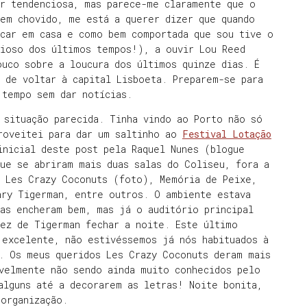
er tendenciosa, mas parece-me claramente que o
tem chovido, me está a querer dizer que quando
icar em casa e como bem comportada que sou tive o
cioso dos últimos tempos!), a ouvir Lou Reed
ouco sobre a loucura dos últimos quinze dias. É
 de voltar à capital Lisboeta. Preparem-se para
 tempo sem dar notícias.
 situação parecida. Tinha vindo ao Porto não só
proveitei para dar um saltinho ao
Festival Lotação
inicial deste post pela Raquel Nunes (blogue
ue se abriram mais duas salas do Coliseu, fora a
s Les Crazy Coconuts (foto), Memória de Peixe,
ary Tigerman, entre outros. O ambiente estava
as encheram bem, mas já o auditório principal
vez de Tigerman fechar a noite. Este último
 excelente, não estivéssemos já nós habituados à
. Os meus queridos Les Crazy Coconuts deram mais
velmente não sendo ainda muito conhecidos pelo
alguns até a decorarem as letras! Noite bonita,
 organização.