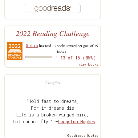
2022 Reading Challenge
Sofia
has read 13 books toward her goal of 15
books.
13 of 15 (86%)
view books
Citações
“Hold fast to dreams,
For if dreams die
Life is a broken-winged bird,
That cannot fly.” —
Langston Hughes
Goodreads Quotes