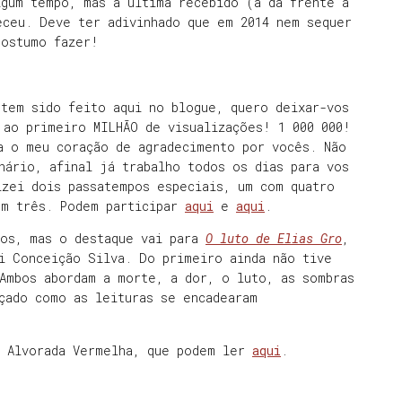
lgum tempo, mas a última recebido (a da frente à
eceu. Deve ter adivinhado que em 2014 nem sequer
costumo fazer!
 tem sido feito aqui no blogue, quero deixar-vos
 ao primeiro MILHÃO de visualizações! 1 000 000!
a o meu coração de agradecimento por vocês. Não
nário, afinal já trabalho todos os dias para vos
izei dois passatempos especiais, um com quatro
om três. Podem participar
aqui
e
aqui
.
cos, mas o destaque vai para
O luto de Elias Gro
,
 Conceição Silva. Do primeiro ainda não tive
Ambos abordam a morte, a dor, o luto, as sombras
çado como as leituras se encadearam
o Alvorada Vermelha, que podem ler
aqui
.