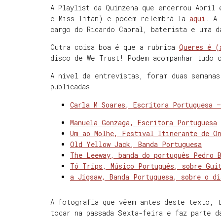
A Playlist da Quinzena que encerrou Abril
e Miss Titan) e podem relembrá-la
aqui
. A
cargo do Ricardo Cabral, baterista e uma d
Outra coisa boa é que a rubrica
Queres é (
disco de We Trust! Podem acompanhar tudo 
A nível de entrevistas, foram duas semanas
publicadas:
Carla M Soares, Escritora Portuguesa –
Manuela Gonzaga, Escritora Portuguesa
Um ao Molhe, Festival Itinerante de O
Old Yellow Jack, Banda Portuguesa
The Leeway, banda do português Pedro 
Tó Trips, Músico Português, sobre Gui
a Jigsaw, Banda Portuguesa, sobre o di
A fotografia que vêem antes deste texto, 
tocar na passada Sexta-feira e faz parte d