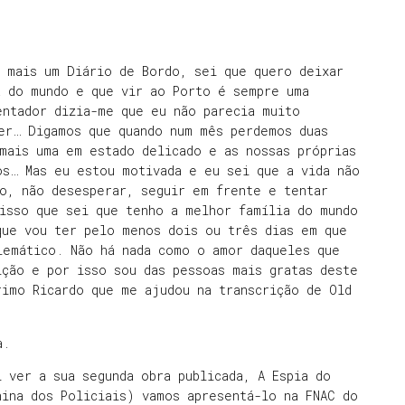
r mais um Diário de Bordo, sei que quero deixar
a do mundo e que vir ao Porto é sempre uma
entador dizia-me que eu não parecia muito
zer… Digamos que quando num mês perdemos duas
mais uma em estado delicado e as nossas próprias
os… Mas eu estou motivada e eu sei que a vida não
no, não desesperar, seguir em frente e tentar
 isso que sei que tenho a melhor família do mundo
que vou ter pelo menos dois ou três dias em que
lemático. Não há nada como o amor daqueles que
ição e por isso sou das pessoas mais gratas deste
rimo Ricardo que me ajudou na transcrição de Old
a.
 ver a sua segunda obra publicada, A Espia do
nina dos Policiais) vamos apresentá-lo na FNAC do