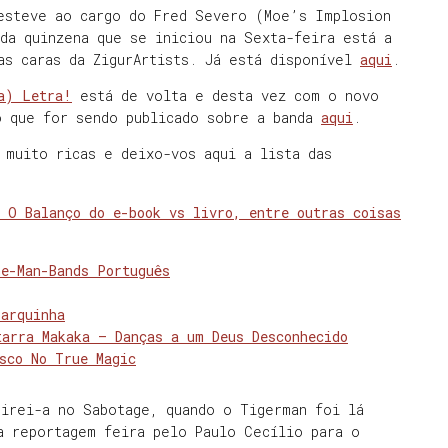
 esteve ao cargo do Fred Severo (Moe’s Implosion
 da quinzena que se iniciou na Sexta-feira está a
as caras da ZigurArtists. Já está disponível
aqui
.
a) Letra!
está de volta e desta vez com o novo
o que for sendo publicado sobre a banda
aqui
.
 muito ricas e deixo-vos aqui a lista das
 O Balanço do e-book vs livro, entre outras coisas
ne-Man-Bands Português
Barquinha
tarra Makaka – Danças a um Deus Desconhecido
sco No True Magic
tirei-a no Sabotage, quando o Tigerman foi lá
a reportagem feira pelo Paulo Cecílio para o