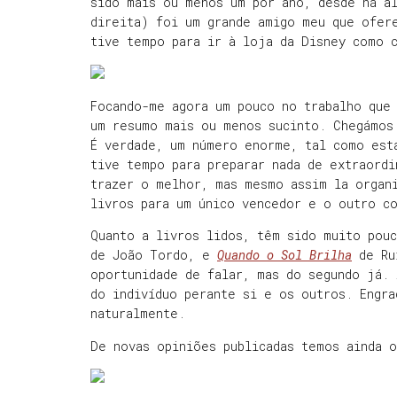
sido mais ou menos um por ano, desde há a
direita) foi um grande amigo meu que ofer
tive tempo para ir à loja da Disney como 
Focando-me agora um pouco no trabalho que
um resumo mais ou menos sucinto. Chegámos
É verdade, um número enorme, tal como est
tive tempo para preparar nada de extraordi
trazer o melhor, mas mesmo assim la organ
livros para um único vencedor e o outro c
Quanto a livros lidos, têm sido muito pou
de João Tordo, e
Quando o Sol Brilha
de Rui
oportunidade de falar, mas do segundo já. 
do indivíduo perante si e os outros. Engra
naturalmente.
De novas opiniões publicadas temos ainda 