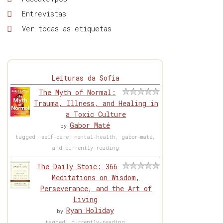
Entrevistas
Ver todas as etiquetas
Leituras da Sofia
The Myth of Normal:
Trauma, Illness, and Healing in
a Toxic Culture
Gabor Maté
by
tagged: self-care, mental-health, gabor-maté,
and currently-reading
The Daily Stoic: 366
Meditations on Wisdom,
Perseverance, and the Art of
Living
Ryan Holiday
by
tagged: currently-reading