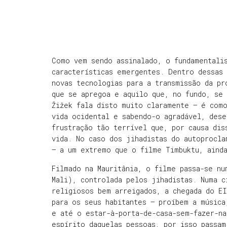
Como vem sendo assinalado, o fundamentali
características emergentes. Dentro dessas 
novas tecnologias para a transmissão da pr
que se apregoa e aquilo que, no fundo, se
Žižek fala disto muito claramente – é com
vida ocidental e sabendo-o agradável, des
frustração tão terrível que, por causa di
vida. No caso dos jihadistas do autoprocl
– a um extremo que o filme Timbuktu, aind
Filmado na Mauritânia, o filme passa-se nu
Mali), controlada pelos jihadistas. Numa 
religiosos bem arreigados, a chegada do EI
para os seus habitantes – proíbem a músic
e até o estar-à-porta-de-casa-sem-fazer-na
espírito daquelas pessoas, por isso passam