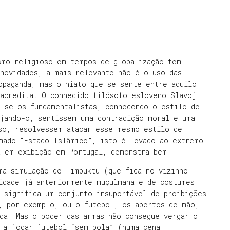
smo religioso em tempos de globalização tem
novidades, a mais relevante não é o uso das
opaganda, mas o hiato que se sente entre aquilo
 acredita. O conhecido filósofo esloveno Slavoj
o se os fundamentalistas, conhecendo o estilo de
ejando-o, sentissem uma contradição moral e uma
sso, resolvessem atacar esse mesmo estilo de
amado “Estado Islâmico”, isto é levado ao extremo
a em exibição em Portugal, demonstra bem.
ma simulação de Timbuktu (que fica no vizinho
cidade já anteriormente muçulmana e de costumes
 significa um conjunto insuportável de proibições
a, por exemplo, ou o futebol, os apertos de mão,
da. Mas o poder das armas não consegue vergar o
 a jogar futebol “sem bola” (numa cena