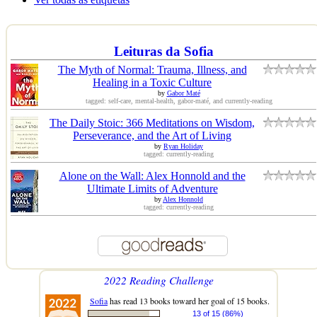
Leituras da Sofia
The Myth of Normal: Trauma, Illness, and
Healing in a Toxic Culture
by
Gabor Maté
tagged: self-care, mental-health, gabor-maté, and currently-reading
The Daily Stoic: 366 Meditations on Wisdom,
Perseverance, and the Art of Living
by
Ryan Holiday
tagged: currently-reading
Alone on the Wall: Alex Honnold and the
Ultimate Limits of Adventure
by
Alex Honnold
tagged: currently-reading
2022 Reading Challenge
Sofia
has read 13 books toward her goal of 15 books.
13 of 15 (86%)