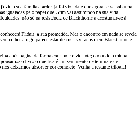
iu a sua família a arder, já foi violada e que agora se vê sob uma
as igualadas pelo papel que Grim vai assumindo na sua vida.
culdades, não só na resistência de Blackthorne a acostumar-se à
conhecerá Flidais, a sua prometida. Mas o encontro em nada se revela
o seu melhor amigo parece estar de costas viradas é em Blackthorne e
ágina após página de forma constante e viciante; o mundo à minha
 pousamos o livro o que fica é um sentimento de ternura e de
ão nos deixarmos absorver por completo. Venha a restante trilogia!