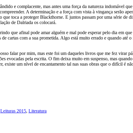
dido e complacente, mas antes uma força da natureza indomável que já v
ompreender. A determinação e a força com vista à vingança serão apen
ue toca a proteger Blackthorne. E juntos passam por uma série de difi
lação de Dalriada os colocará.
indo que afinal pode amar alguém e mal pode esperar pelo dia em que 
és de cartas com a sua prometida. Algo está muito errado e quando até 
sso falar por mim, mas este foi um daqueles livros que me fez virar p
ções evocadas pela escrita. O fim deixa muito em suspenso, mas quando
r, existe um nível de encantamento tal nas suas obras que o difícil é n
,
Leituras 2015
,
Literatura