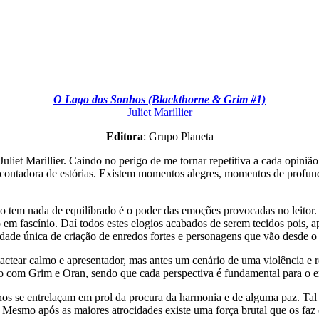
O Lago dos Sonhos (Blackthorne & Grim #1)
Juliet Marillier
Editora
: Grupo Planeta
 Marillier. Caindo no perigo de me tornar repetitiva a cada opinião q
 contadora de estórias. Existem momentos alegres, momentos de profund
ão tem nada de equilibrado é o poder das emoções provocadas no leitor.
em fascínio. Daí todos estes elogios acabados de serem tecidos pois, 
idade única de criação de enredos fortes e personagens que vão desde o
tactear calmo e apresentador, mas antes um cenário de uma violência e
o com Grim e Oran, sendo que cada perspectiva é fundamental para o en
nos se entrelaçam em prol da procura da harmonia e de alguma paz. Tal c
. Mesmo após as maiores atrocidades existe uma força brutal que os faz