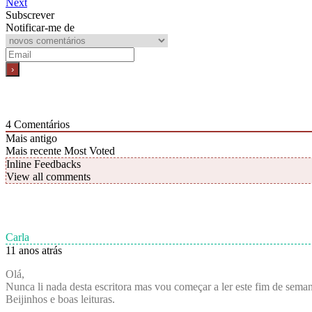
Next
Subscrever
Notificar-me de
4
Comentários
Mais antigo
Mais recente
Most Voted
Inline Feedbacks
View all comments
Carla
11 anos atrás
Olá,
Nunca li nada desta escritora mas vou começar a ler este fim de semana
Beijinhos e boas leituras.