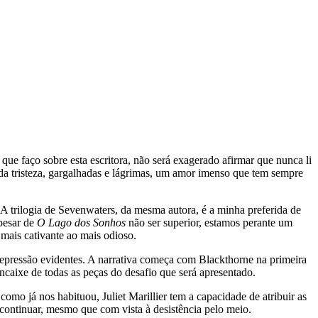
ue faço sobre esta escritora, não será exagerado afirmar que nunca li
a tristeza, gargalhadas e lágrimas, um amor imenso que tem sempre
 A trilogia de Sevenwaters, da mesma autora, é a minha preferida de
apesar de
O Lago dos Sonhos
não ser superior, estamos perante um
 mais cativante ao mais odioso.
 repressão evidentes. A narrativa começa com Blackthorne na primeira
caixe de todas as peças do desafio que será apresentado.
omo já nos habituou, Juliet Marillier tem a capacidade de atribuir as
 continuar, mesmo que com vista à desistência pelo meio.