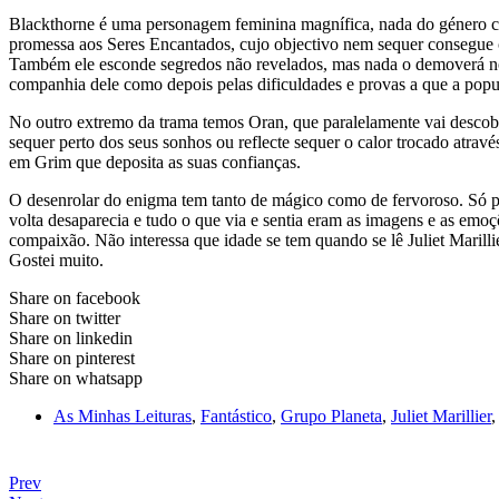
Blackthorne é uma personagem feminina magnífica, nada do género cân
promessa aos Seres Encantados, cujo objectivo nem sequer consegue c
Também ele esconde segredos não revelados, mas nada o demoverá no q
companhia dele como depois pelas dificuldades e provas a que a popu
No outro extremo da trama temos Oran, que paralelamente vai descobr
sequer perto dos seus sonhos ou reflecte sequer o calor trocado atrav
em Grim que deposita as suas confianças.
O desenrolar do enigma tem tanto de mágico como de fervoroso. Só po
volta desaparecia e tudo o que via e sentia eram as imagens e as emo
compaixão. Não interessa que idade se tem quando se lê Juliet Marillie
Gostei muito.
Share on facebook
Share on twitter
Share on linkedin
Share on pinterest
Share on whatsapp
As Minhas Leituras
,
Fantástico
,
Grupo Planeta
,
Juliet Marillier
Prev