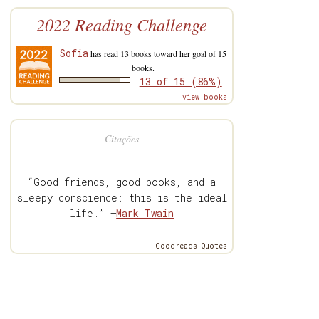
2022 Reading Challenge
Sofia
has read 13 books toward her goal of 15
books.
13 of 15 (86%)
view books
Citações
“Good friends, good books, and a
sleepy conscience: this is the ideal
life.” —
Mark Twain
Goodreads Quotes