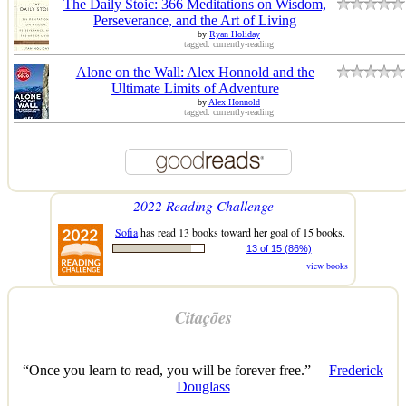
The Daily Stoic: 366 Meditations on Wisdom,
Perseverance, and the Art of Living
by
Ryan Holiday
tagged: currently-reading
Alone on the Wall: Alex Honnold and the
Ultimate Limits of Adventure
by
Alex Honnold
tagged: currently-reading
2022 Reading Challenge
Sofia
has read 13 books toward her goal of 15 books.
13 of 15 (86%)
view books
Citações
“Once you learn to read, you will be forever free.” —
Frederick
Douglass