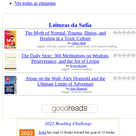
Ver todas as etiquetas
Leituras da Sofia
The Myth of Normal: Trauma, Illness, and
Healing in a Toxic Culture
by
Gabor Maté
tagged: self-care, mental-health, gabor-maté, and currently-reading
The Daily Stoic: 366 Meditations on Wisdom,
Perseverance, and the Art of Living
by
Ryan Holiday
tagged: currently-reading
Alone on the Wall: Alex Honnold and the
Ultimate Limits of Adventure
by
Alex Honnold
tagged: currently-reading
2022 Reading Challenge
Sofia
has read 13 books toward her goal of 15 books.