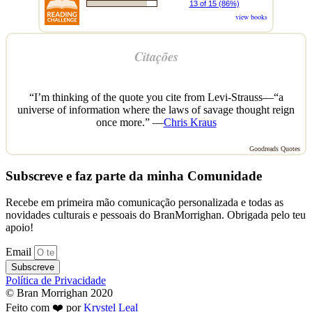
13 of 15 (86%)
view books
Citações
“I’m thinking of the quote you cite from Levi-Strauss—“a
universe of information where the laws of savage thought reign
once more.” —
Chris Kraus
Goodreads Quotes
Subscreve e faz parte da minha Comunidade
Recebe em primeira mão comunicação personalizada e todas as
novidades culturais e pessoais do BranMorrighan. Obrigada pelo teu
apoio!
Email
Subscreve
Política de Privacidade
© Bran Morrighan 2020
Feito com ❤️ por
Krystel Leal