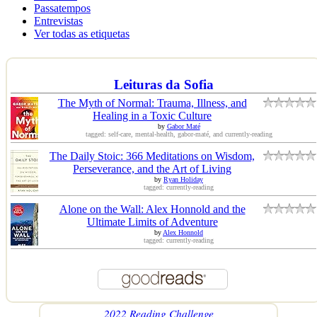
Passatempos
Entrevistas
Ver todas as etiquetas
Leituras da Sofia
The Myth of Normal: Trauma, Illness, and
Healing in a Toxic Culture
by
Gabor Maté
tagged: self-care, mental-health, gabor-maté, and currently-reading
The Daily Stoic: 366 Meditations on Wisdom,
Perseverance, and the Art of Living
by
Ryan Holiday
tagged: currently-reading
Alone on the Wall: Alex Honnold and the
Ultimate Limits of Adventure
by
Alex Honnold
tagged: currently-reading
2022 Reading Challenge