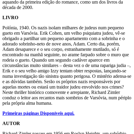
aquando da primeira edição do romance, como um dos livros da
década de 2000.
LIVRO
Polónia, 1940. Os nazis isolam milhares de judeus num pequeno
gueto em Varsóvia. Erik Cohen, um velho psiquiatra judeu, vê-se
obrigado a partilhar um pequeno apartamento com a sobrinha e o
adorado sobrinho-neto de nove anos, Adam. Certo dia, porém,
Adam desaparece e o seu corpo, estranhamente mutilado, só é
encontrado na manhã seguinte, no arame farpado sobre o muro que
rodeia o gueto. Quando um segundo cadáver aparece em
circunstâncias muito similares – desta vez o de uma rapariga judia –,
Erik e o seu velho amigo Izzy tentam obter respostas, lançando-se
numa investigação tão sinistra quanto perigosa. O mistério adensa-se
e as dúvidas também. Serão os próprios nazis responsáveis por
aquelas mortes ou estará um traidor judeu envolvido nos crimes?
Neste thriller histórico comovente e arrepiante, Richard Zimler
conduz o leitor aos recantos mais sombrios de Varsóvia, num périplo
pela própria alma humana.
Primeiras páginas Disponíveis aqui.
AUTOR
Richard Zimler nasceu em 1956 em Roslyn Heights, um subúrbio