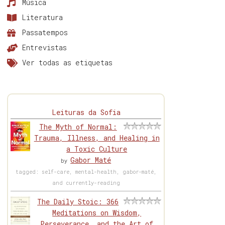
Música
Literatura
Passatempos
Entrevistas
Ver todas as etiquetas
Leituras da Sofia
The Myth of Normal:
Trauma, Illness, and Healing in
a Toxic Culture
Gabor Maté
by
tagged: self-care, mental-health, gabor-maté,
and currently-reading
The Daily Stoic: 366
Meditations on Wisdom,
Perseverance, and the Art of