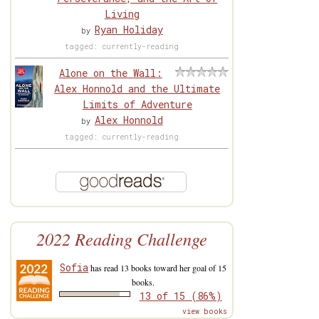
Living
Ryan Holiday
by
tagged: currently-reading
Alone on the Wall:
Alex Honnold and the Ultimate
Limits of Adventure
Alex Honnold
by
tagged: currently-reading
2022 Reading Challenge
Sofia
has read 13 books toward her goal of 15
books.
13 of 15 (86%)
view books