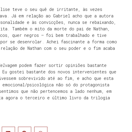
alise teve o seu quê de irritante, às vezes
ava. Já em relação ao Gabriel acho que a autora
sonalidade e às convicções, nunca se rebaixando,
dita. Também o mito da morte do pai de Nathan,
cos, quer negros – foi bem trabalhado e tive
 por se desenrolar. Achei fascinante a forma como
 relação de Nathan com o seu poder e o fim acaba
Selvagem
podem fazer sortir opiniões bastante
 Eu gostei bastante dos novos intervenientes que
ivessem sobrevivido até ao fim, e acho que esta
o emocional/psicológica não só do protagonista
sentimos que não pertencemos a lado nenhum, em
ta agora o terceiro e último livro da trilogia