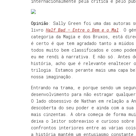
internacionalmente pela crítica e pelo púb
Opinião
:
Sally Green foi uma das autoras s
livro
Half Bad – Entre o Bem e o Mal
. O gé
categoria da Magia e dos Bruxos, está dire
é certo é que tem agradado tanto a miúdos
todos muito bem classificados e como pode
eu me rendi à narrativa. E não só. Antes d
história, acho que é relevante enaltecer 
trilogia. Estamos perante mais uma capa be
nossa imaginação.
Entrando na trama, e porque sendo um segun
desenvolvimento para não estragar qualquer
O lado obsessivo de Nathan em relação a An
descoberta do seu poder e ainda com a sua 
mais cinzentas. A obra começa de forma mu
deixa o leitor sobreaviso e curioso sobre
confrontos interiores entre as várias coi
a história mantém um entusiasmo constante.