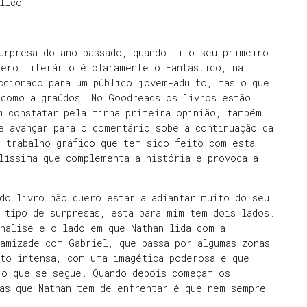
lico.
urpresa do ano passado, quando li o seu primeiro
nero literário é claramente o Fantástico, na
ccionado para um público jovem-adulto, mas o que
 como a graúdos. No Goodreads os livros estão
m constatar pela minha primeira opinião, também
e avançar para o comentário sobe a continuação da
o trabalho gráfico que tem sido feito com esta
líssima que complementa a história e provoca a
do livro não quero estar a adiantar muito do seu
 tipo de surpresas, esta para mim tem dois lados.
nalise e o lado em que Nathan lida com a
amizade com Gabriel, que passa por algumas zonas
ito intensa, com uma imagética poderosa e que
 o que se segue. Quando depois começam os
sas que Nathan tem de enfrentar é que nem sempre