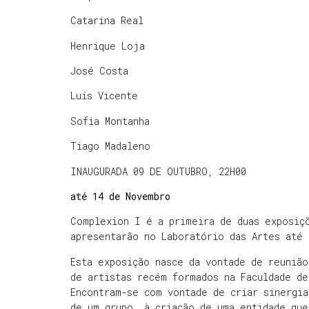
​Catarina Real
Henrique Loja
José Costa
Luís Vicente
Sofia Montanha
Tiago Madaleno
INAUGURADA 09 DE OUTUBRO, 22H00
até 14 de Novembro
Complexion I é a primeira de duas exposiç
apresentarão no Laboratório das Artes até
Esta exposição nasce da vontade de reunião
de artistas recém formados na Faculdade de
Encontram-se com vontade de criar sinergia
de um grupo, à criação de uma entidade que