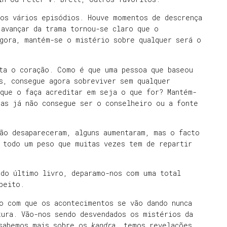
dos vários episódios. Houve momentos de descrença
avançar da trama tornou-se claro que o
agora, mantém-se o mistério sobre qualquer será o
ta o coração. Como é que uma pessoa que baseou
s, consegue agora sobreviver sem qualquer
 que o faça acreditar em seja o que for? Mantém-
mas já não consegue ser o conselheiro ou a fonte
ão desapareceram, alguns aumentaram, mas o facto
e todo um peso que muitas vezes tem de repartir
 do último livro, deparamo-nos com uma total
peito.
ão com que os acontecimentos se vão dando nunca
tura. Vão-nos sendo desvendados os mistérios da
 sabemos mais sobre os
kandra
, temos revelações