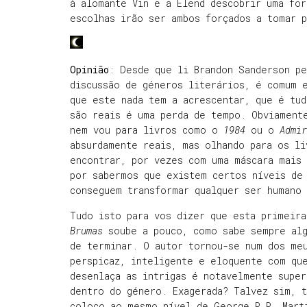
à alomante Vin e a Elend descobrir uma for
escolhas irão ser ambos forçados a tomar p
Opinião
: Desde que li Brandon Sanderson pe
discussão de géneros literários, é comum 
que este nada tem a acrescentar, que é tud
são reais é uma perda de tempo. Obviament
nem vou para livros como o
1984
ou o
Admir
absurdamente reais, mas olhando para os l
encontrar, por vezes com uma máscara mais
por sabermos que existem certos níveis de
conseguem transformar qualquer ser humano
Tudo isto para vos dizer que esta primeir
Brumas
soube a pouco, como sabe sempre al
de terminar. O autor tornou-se num dos me
perspicaz, inteligente e eloquente com qu
desenlaça as intrigas é notavelmente super
dentro do género. Exagerada? Talvez sim, t
coloco ao mesmo nível de George R.R. Mart