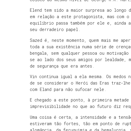
Elend tem sido a maior surpresa ao longo 
em relação a este protagonista, mas com o 
equilíbrio passa também por ele e, ainda 
seu derradeiro papel.
Sazed é, neste momento, quem mais me aper
toda a sua existência numa série de crença
bengala, sem qualquer pessoa ou motivação
se ao lado dos seus amigos por lealdade, 
de segurança que era antes.
Vin continua igual a ela mesma. Os medos n
de se considerar o Herói das Eras traz-lh
com Eland para não sufocar nele.
E chegado a este ponto, à primeira metade
imprevisibilidade no que ao futuro diz res
Uma coisa é certa, a intensidade e a tens
estiveram tão fortes, tão em ponto de rup
alomância, da feruquimia e da hemalurgia,