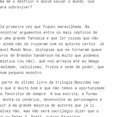
ma de o destruir e assim salvar o mundo. Que
ara sobreviver?
la primeira vez que fiquei maravilhada. Na
encontrar argumentos entre os mais cépticos de
o uma grande fantasia e que ler coisas que não
e ainda não se cruzaram com os autores certos. Já
ável Mundo Novo
, distopias que se tornaram quase
ivros de Brandon Sanderson há muito que podemos
 mística (ou não), que nos arrepia até ao âmago
 maldade, calculismo, frieza e sede de poder, que
 num pequeno monstro.
a parte do último livro da trilogia
Nascidas nas
go que é muito bom e que não temos a oportunidade
us favoritos de sempre. A sua escrita, a forma
e monta os cenários, desenvolve as personagens e
ior à da grande maioria de autores que já li
alvez não, mas não será sacrilégio dizer que o
in ou Peter V. Brett, outros favoritos.