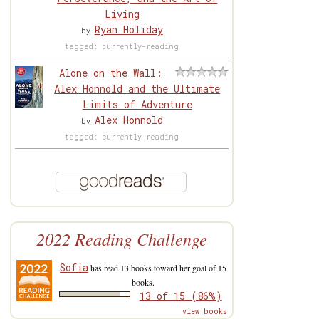
Living
Ryan Holiday
by
tagged: currently-reading
Alone on the Wall:
Alex Honnold and the Ultimate
Limits of Adventure
Alex Honnold
by
tagged: currently-reading
2022 Reading Challenge
Sofia
has read 13 books toward her goal of 15
books.
13 of 15 (86%)
view books