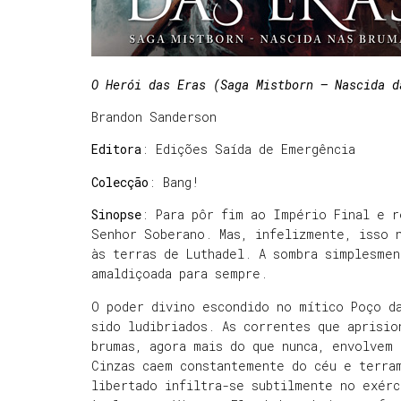
O Herói das Eras (Saga Mistborn – Nascida d
Brandon Sanderson
Editora
: Edições Saída de Emergência
Colecção
: Bang!
Sinopse
: Para pôr fim ao Império Final e r
Senhor Soberano. Mas, infelizmente, isso 
às terras de Luthadel. A sombra simplesme
amaldiçoada para sempre.
O poder divino escondido no mítico Poço d
sido ludibriados. As correntes que aprisi
brumas, agora mais do que nunca, envolvem 
Cinzas caem constantemente do céu e terra
libertado infiltra-se subtilmente no exér