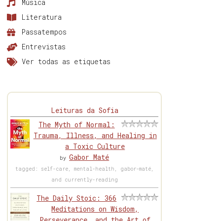
Música
Literatura
Passatempos
Entrevistas
Ver todas as etiquetas
Leituras da Sofia
The Myth of Normal:
Trauma, Illness, and Healing in
a Toxic Culture
Gabor Maté
by
tagged: self-care, mental-health, gabor-maté,
and currently-reading
The Daily Stoic: 366
Meditations on Wisdom,
Perseverance, and the Art of