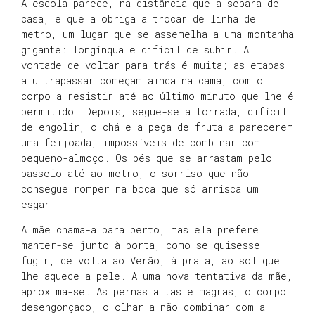
A escola parece, na distância que a separa de
casa, e que a obriga a trocar de linha de
metro, um lugar que se assemelha a uma montanha
gigante: longínqua e difícil de subir. A
vontade de voltar para trás é muita; as etapas
a ultrapassar começam ainda na cama, com o
corpo a resistir até ao último minuto que lhe é
permitido. Depois, segue-se a torrada, difícil
de engolir, o chá e a peça de fruta a parecerem
uma feijoada, impossíveis de combinar com
pequeno-almoço. Os pés que se arrastam pelo
passeio até ao metro, o sorriso que não
consegue romper na boca que só arrisca um
esgar.
A mãe chama-a para perto, mas ela prefere
manter-se junto à porta, como se quisesse
fugir, de volta ao Verão, à praia, ao sol que
lhe aquece a pele. A uma nova tentativa da mãe,
aproxima-se. As pernas altas e magras, o corpo
desengonçado, o olhar a não combinar com a