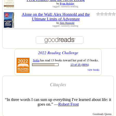
by
Ryan Holiday
tagged: currently-reading
Alone on the Wall: Alex Honnold and the
Ultimate Limits of Adventure
by
Alex Honnold
tagged: currently-reading
2022 Reading Challenge
Sofia
has read 13 books toward her goal of 15 books.
13 of 15 (86%)
view books
Citações
“In three words I can sum up everything I've learned about life: it
goes on.” —
Robert Frost
Goodreads Quotes