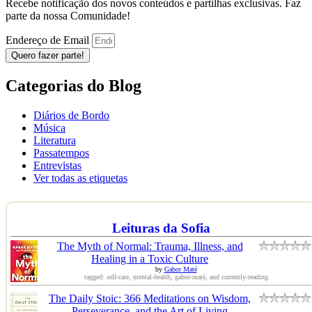
Recebe notificação dos novos conteúdos e partilhas exclusivas. Faz
parte da nossa Comunidade!
Endereço de Email
Quero fazer parte!
Categorias do Blog
Diários de Bordo
Música
Literatura
Passatempos
Entrevistas
Ver todas as etiquetas
Leituras da Sofia
The Myth of Normal: Trauma, Illness, and
Healing in a Toxic Culture
by
Gabor Maté
tagged: self-care, mental-health, gabor-maté, and currently-reading
The Daily Stoic: 366 Meditations on Wisdom,
Perseverance, and the Art of Living